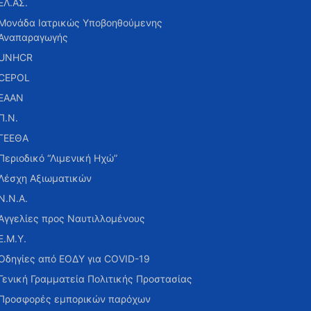
ΕΛ.ΑΣ.
Μονάδα Ιατρικώς Υποβοηθούμενης
Αναπαραγωγής
UNHCR
CEPOL
ΕΑΑΝ
Π.Ν.
ΓΕΕΘΑ
Περιοδικό “Λιμενική Ηχώ”
Λέσχη Αξιωματικών
Ν.Ν.Α.
Αγγελίες προς Ναυτιλλομένους
Ε.Μ.Υ.
Οδηγίες από ΕΟΔΥ για COVID-19
Γενική Γραμματεία Πολιτικής Προστασίας
Προσφορές εμπορικών παρόχων