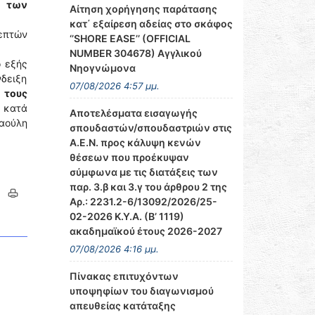
ς των
Αίτηση χορήγησης παράτασης
κατ΄ εξαίρεση αδείας στο σκάφος
επτών
‘’SHORE EASE’’ (OFFICIAL
NUMBER 304678) Αγγλικού
ο εξής
Νηογνώμονα
νδειξη
07/08/2026 4:57 μμ.
α τους
κατά
Αποτελέσματα εισαγωγής
ιαούλη
σπουδαστών/σπουδαστριών στις
Α.Ε.Ν. προς κάλυψη κενών
θέσεων που προέκυψαν
σύμφωνα με τις διατάξεις των
παρ. 3.β και 3.γ του άρθρου 2 της
Αρ.: 2231.2-6/13092/2026/25-
02-2026 Κ.Υ.Α. (Β’ 1119)
ακαδημαϊκού έτους 2026-2027
07/08/2026 4:16 μμ.
Πίνακας επιτυχόντων
υποψηφίων του διαγωνισμού
απευθείας κατάταξης