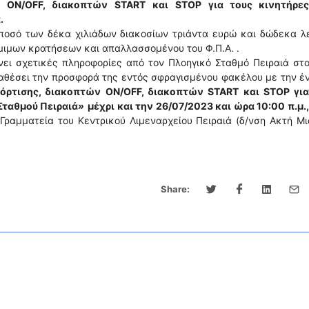
ON/OFF, διακοπτών
START
και
STOP
για τους κινητήρε
.
ποσό των δέκα χιλιάδων διακοσίων τριάντα ευρώ και δώδεκα λ
ιμων κρατήσεων και απαλλασσομένου του Φ.Π.Α. .
νει σχετικές πληροφορίες από τον Πλοηγικό Σταθμό Πειραιά στ
αθέσει την προσφορά της εντός σφραγισμένου φακέλου με την έ
όρτισης, διακοπτών
ON/OFF, διακοπτών
START
και
STOP
γι
Σταθμού Πειραιά
»
μέχρι και την 26/07/2023 και ώρα 10:00 π.μ.,
 Γραμματεία του Κεντρικού Λιμεναρχείου Πειραιά (δ/νση Ακτή Μ
Share: