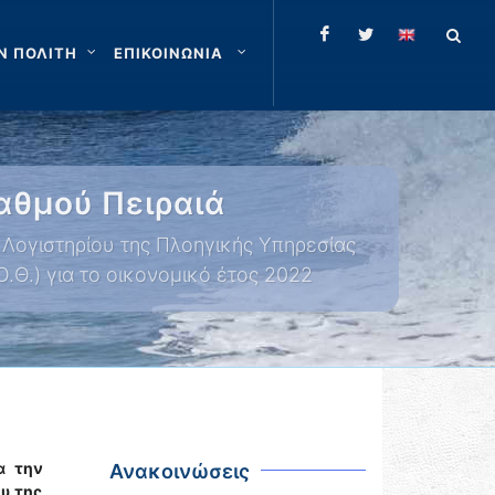
Ν ΠΟΛΙΤΗ
ΕΠΙΚΟΙΝΩΝΙΑ
αθμού Πειραιά
Λογιστηρίου της Πλοηγικής Υπηρεσίας
Ο.Θ.) για το οικονομικό έτος 2022
α την
Ανακοινώσεις
υ της