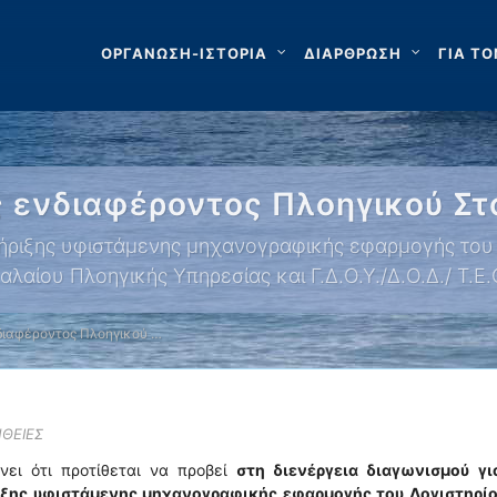
ΟΡΓΑΝΩΣΗ-ΙΣΤΟΡΙΑ
ΔΙΑΡΘΡΩΣΗ
ΓΙΑ ΤΟ
ενδιαφέροντος Πλοηγικού Στ
ριξης υφιστάμενης μηχανογραφικής εφαρμογής του 
λαίου Πλοηγικής Υπηρεσίας και Γ.Δ.Ο.Υ./Δ.Ο.Δ./ Τ.Ε.
ιαφέροντος Πλοηγικού …
ΘΕΙΕΣ
νει ότι προτίθεται να προβεί
στη διενέργεια διαγωνισμού
γι
ξης υφιστάμενης μηχανογραφικής εφαρμογής του Λογιστηρίο