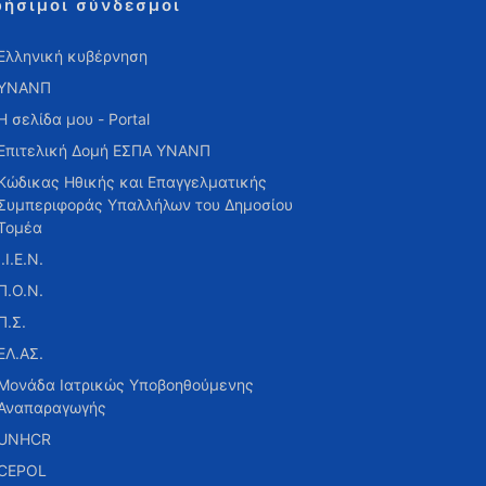
ρήσιμοι σύνδεσμοι
Ελληνική κυβέρνηση
ΥΝΑΝΠ
Η σελίδα μου - Portal
Επιτελική Δομή ΕΣΠΑ ΥΝΑΝΠ
Κώδικας Ηθικής και Επαγγελματικής
Συμπεριφοράς Υπαλλήλων του Δημοσίου
Τομέα
Ι.Ι.Ε.Ν.
Π.Ο.Ν.
Π.Σ.
ΕΛ.ΑΣ.
Μονάδα Ιατρικώς Υποβοηθούμενης
Αναπαραγωγής
UNHCR
CEPOL