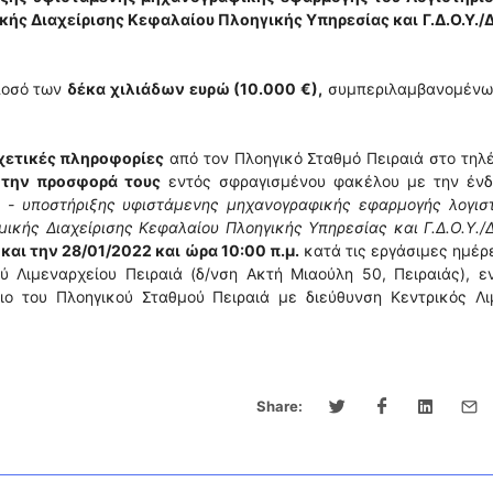
ς Διαχείρισης Κεφαλαίου Πλοηγικής Υπηρεσίας και Γ.Δ.Ο.Υ./Δ
ποσό των
δέκα χιλιάδων ευρώ (10.000 €),
συμπεριλαμβανομένω
χετικές πληροφορίες
από τον Πλοηγικό Σταθμό Πειραιά στο τη
 την προσφορά τους
εντός σφραγισμένου φακέλου με την ένδε
- υποστήριξης υφιστάμενης μηχανογραφικής εφαρμογής λογιστ
κής Διαχείρισης Κεφαλαίου Πλοηγικής Υπηρεσίας και Γ.Δ.Ο.Υ./Δ
 και την 28/01/2022 και ώρα 10:00 π.μ.
κατά τις εργάσιμες ημέρ
ύ Λιμεναρχείου Πειραιά (δ/νση Ακτή Μιαούλη 50, Πειραιάς), 
ιο του Πλοηγικού Σταθμού Πειραιά με διεύθυνση Κεντρικός Λι
Share: