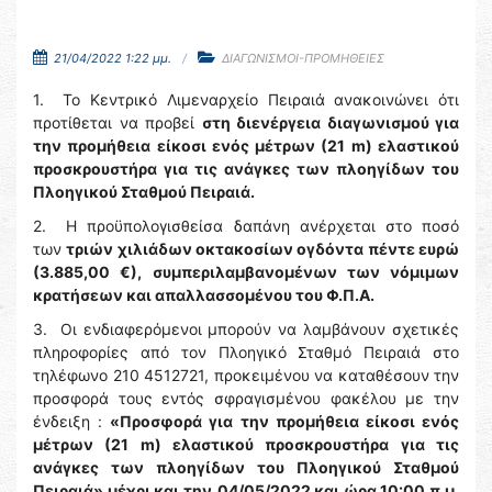
21/04/2022 1:22 μμ.
ΔΙΑΓΩΝΙΣΜΟΙ-ΠΡΟΜΗΘΕΙΕΣ
1. Το Κεντρικό Λιμεναρχείο Πειραιά ανακοινώνει ότι
προτίθεται να προβεί
στη διενέργεια διαγωνισμού για
την προμήθεια είκοσι ενός μέτρων (21 m) ελαστικού
προσκρουστήρα για τις ανάγκες των πλοηγίδων του
Πλοηγικού Σταθμού Πειραιά.
2. Η προϋπολογισθείσα δαπάνη ανέρχεται στο ποσό
των
τριών χιλιάδων οκτακοσίων ογδόντα πέντε ευρώ
(3.885,00 €), συμπεριλαμβανομένων των νόμιμων
κρατήσεων και απαλλασσομένου του Φ.Π.Α.
3. Οι ενδιαφερόμενοι μπορούν να λαμβάνουν σχετικές
πληροφορίες από τον Πλοηγικό Σταθμό Πειραιά στο
τηλέφωνο 210 4512721, προκειμένου να καταθέσουν την
προσφορά τους εντός σφραγισμένου φακέλου με την
ένδειξη :
«Προσφορά για την προμήθεια είκοσι ενός
μέτρων (21 m) ελαστικού προσκρουστήρα για τις
ανάγκες των πλοηγίδων του Πλοηγικού Σταθμού
Πειραιά» μέχρι και την
04/05/2022 και ώρα 10:00 π.μ.