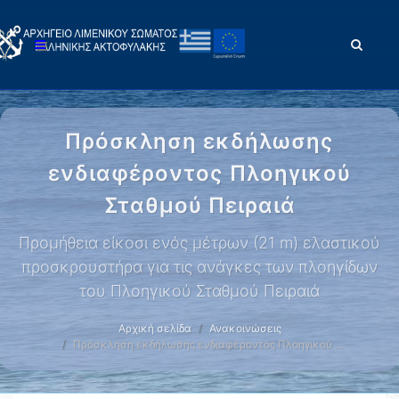
Πρόσκληση εκδήλωσης
ενδιαφέροντος Πλοηγικού
Σταθμού Πειραιά
Προμήθεια είκοσι ενός μέτρων (21 m) ελαστικού
προσκρουστήρα για τις ανάγκες των πλοηγίδων
του Πλοηγικού Σταθμού Πειραιά
Αρχική σελίδα
Ανακοινώσεις
Πρόσκληση εκδήλωσης ενδιαφέροντος Πλοηγικού …