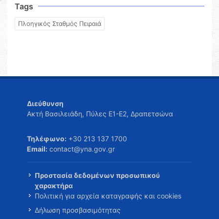
Tags
Πλοηγικός Σταθμός Πειραιά
Διεύθυνση
Ακτή Βασιλειάδη, Πύλες Ε1-Ε2, Δραπετσώνα
Τηλέφωνο:
+30 213 137 1700
Email:
contact@yna.gov.gr
Προστασία δεδομένων προσωπικού
χαρακτήρα
Πολιτική για αρχεία καταγραφής και cookies
Δήλωση προσβασιμότητας