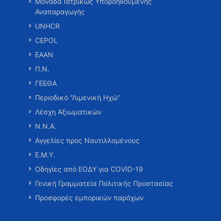
Μονάδα Ιατρικώς Υποβοηθούμενης
Αναπαραγωγής
UNHCR
CEPOL
ΕΑΑΝ
Π.Ν.
ΓΕΕΘΑ
Περιοδικό “Λιμενική Ηχώ”
Λέσχη Αξιωματικών
Ν.Ν.Α.
Αγγελίες προς Ναυτιλλομένους
Ε.Μ.Υ.
Οδηγίες από ΕΟΔΥ για COVID-19
Γενική Γραμματεία Πολιτικής Προστασίας
Προσφορές εμπορικών παρόχων