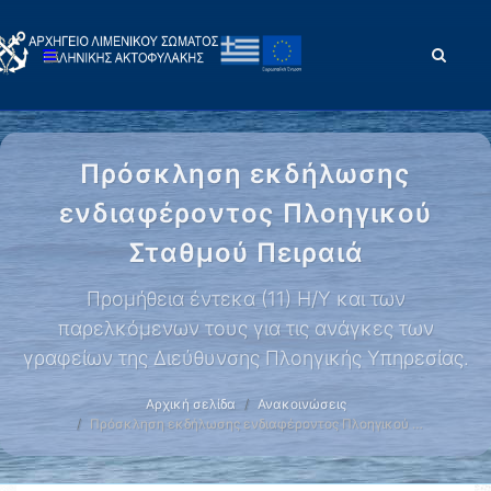
Πρόσκληση εκδήλωσης
ενδιαφέροντος Πλοηγικού
Σταθμού Πειραιά
Προμήθεια έντεκα (11) Η/Υ και των
παρελκόμενων τους για τις ανάγκες των
γραφείων της Διεύθυνσης Πλοηγικής Υπηρεσίας.
Αρχική σελίδα
Ανακοινώσεις
Πρόσκληση εκδήλωσης ενδιαφέροντος Πλοηγικού …