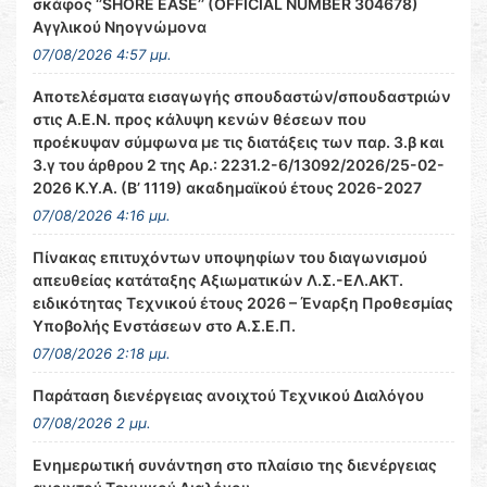
σκάφος ‘’SHORE EASE’’ (OFFICIAL NUMBER 304678)
Αγγλικού Νηογνώμονα
07/08/2026 4:57 μμ.
Αποτελέσματα εισαγωγής σπουδαστών/σπουδαστριών
στις Α.Ε.Ν. προς κάλυψη κενών θέσεων που
προέκυψαν σύμφωνα με τις διατάξεις των παρ. 3.β και
3.γ του άρθρου 2 της Αρ.: 2231.2-6/13092/2026/25-02-
2026 Κ.Υ.Α. (Β’ 1119) ακαδημαϊκού έτους 2026-2027
07/08/2026 4:16 μμ.
Πίνακας επιτυχόντων υποψηφίων του διαγωνισμού
απευθείας κατάταξης Αξιωματικών Λ.Σ.-ΕΛ.ΑΚΤ.
ειδικότητας Τεχνικού έτους 2026 – Έναρξη Προθεσμίας
Υποβολής Ενστάσεων στο Α.Σ.Ε.Π.
07/08/2026 2:18 μμ.
Παράταση διενέργειας ανοιχτού Τεχνικού Διαλόγου
07/08/2026 2 μμ.
Ενημερωτική συνάντηση στο πλαίσιο της διενέργειας