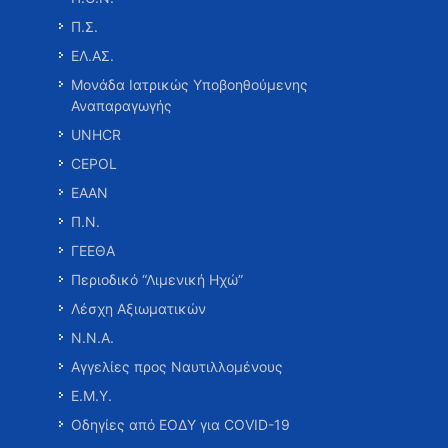
Π.Σ.
ΕΛ.ΑΣ.
Μονάδα Ιατρικώς Υποβοηθούμενης
Αναπαραγωγής
UNHCR
CEPOL
ΕΑΑΝ
Π.Ν.
ΓΕΕΘΑ
Περιοδικό “Λιμενική Ηχώ”
Λέσχη Αξιωματικών
Ν.Ν.Α.
Αγγελίες προς Ναυτιλλομένους
Ε.Μ.Υ.
Οδηγίες από ΕΟΔΥ για COVID-19