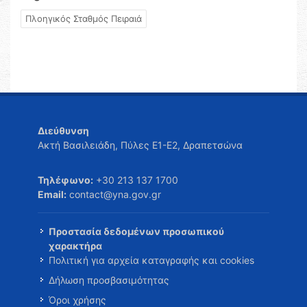
Πλοηγικός Σταθμός Πειραιά
Διεύθυνση
Ακτή Βασιλειάδη, Πύλες Ε1-Ε2, Δραπετσώνα
Τηλέφωνο:
+30 213 137 1700
Email:
contact@yna.gov.gr
Προστασία δεδομένων προσωπικού
χαρακτήρα
Πολιτική για αρχεία καταγραφής και cookies
Δήλωση προσβασιμότητας
Όροι χρήσης