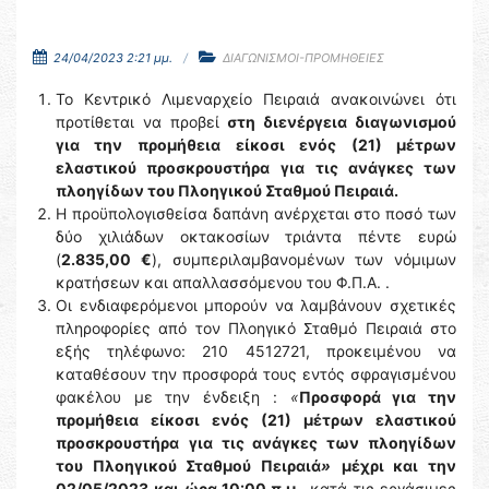
24/04/2023 2:21 μμ.
ΔΙΑΓΩΝΙΣΜΟΙ-ΠΡΟΜΗΘΕΙΕΣ
Το Κεντρικό Λιμεναρχείο Πειραιά ανακοινώνει ότι
προτίθεται να προβεί
στη διενέργεια διαγωνισμού
για την προμήθεια
είκοσι ενός (21) μέτρων
ελαστικού προσκρουστήρα
για τις ανάγκες των
πλοηγίδων του Πλοηγικού Σταθμού Πειραιά.
Η προϋπολογισθείσα δαπάνη ανέρχεται στο ποσό των
δύο χιλιάδων οκτακοσίων τριάντα πέντε ευρώ
(
2.835,00 €
), συμπεριλαμβανομένων των νόμιμων
κρατήσεων και απαλλασσόμενου του Φ.Π.Α. .
Οι ενδιαφερόμενοι μπορούν να λαμβάνουν σχετικές
πληροφορίες από τον Πλοηγικό Σταθμό Πειραιά στο
εξής τηλέφωνο: 210 4512721, προκειμένου να
καταθέσουν την προσφορά τους εντός σφραγισμένου
φακέλου με την ένδειξη :
«
Προσφορά για την
προμήθεια είκοσι ενός (21) μέτρων ελαστικού
προσκρουστήρα
για τις ανάγκες των πλοηγίδων
του Πλοηγικού Σταθμού Πειραιά
»
μέχρι και την
02/05/2023
και ώρα 10:00 π.μ.,
κατά τις εργάσιμες