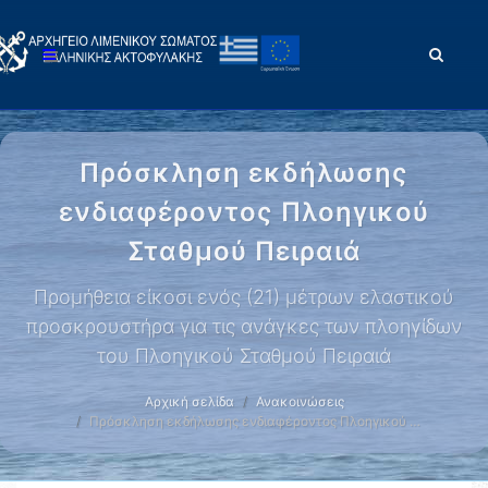
Πρόσκληση εκδήλωσης
ενδιαφέροντος Πλοηγικού
Σταθμού Πειραιά
Προμήθεια είκοσι ενός (21) μέτρων ελαστικού
προσκρουστήρα για τις ανάγκες των πλοηγίδων
του Πλοηγικού Σταθμού Πειραιά
Αρχική σελίδα
Ανακοινώσεις
Πρόσκληση εκδήλωσης ενδιαφέροντος Πλοηγικού …