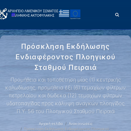
Πρόσκληση Εκδήλωσης
Ενδιαφέροντος Πλοηγικού
Σταθμού Πειραιά
Προμήθεια και τοποθέτηση μίας (1) κεντρικής
καλωδίωσης, προμήθεια έξι (6) τεμαχίων φίλτρων
πετρελαίου και δώδεκα (12) τεμαχίων φίλτρων
υδατοπαγίδας προς κάλυψη αναγκών πλοηγίδος
Π.Υ. 56 του Πλοηγικού Σταθμού Πειραιά
Αρχική σελίδα
Ανακοινώσεις
Πρόσκληση Εκδήλωσης Ενδιαφέροντος Πλοηγικού …