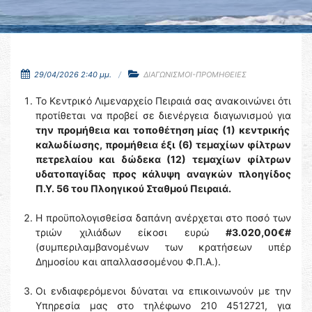
29/04/2026 2:40 μμ.
ΔΙΑΓΩΝΙΣΜΟΙ-ΠΡΟΜΗΘΕΙΕΣ
Το Κεντρικό Λιμεναρχείο Πειραιά σας ανακοινώνει ότι
προτίθεται να προβεί σε διενέργεια διαγωνισμού για
την προμήθεια και τοποθέτηση μίας (1) κεντρικής
καλωδίωσης, προμήθεια έξι (6) τεμαχίων φίλτρων
πετρελαίου και δώδεκα (12) τεμαχίων φίλτρων
υδατοπαγίδας προς κάλυψη αναγκών πλοηγίδος
Π.Υ. 56 του Πλοηγικού Σταθμού Πειραιά.
Η προϋπολογισθείσα δαπάνη ανέρχεται στο ποσό των
τριών χιλιάδων είκοσι ευρώ
#3.020,00€#
(συμπεριλαμβανομένων των κρατήσεων υπέρ
Δημοσίου και απαλλασσομένου Φ.Π.Α.).
Οι ενδιαφερόμενοι δύναται να επικοινωνούν με την
Υπηρεσία μας στο τηλέφωνο 210 4512721, για