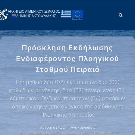
Πρόσκληση Εκδήλωσης
Ενδιαφέροντος Πλοηγικού
Σταθμού Πειραιά
Προμήθεια δύο (02) εκτυπωτών, δύο (02)
καλωδίων σύνδεσης, δύο (02) τόνερ, ενός (01)
εξωτερικού DVD και τεσσάρων (04) μονάδων
απεικόνισης για τις ανάγκες της Διεύθυνσης
Πλοηγικής Υπηρεσίας
Αρχική σελίδα
Ανακοινώσεις
Πρόσκληση Εκδήλωσης Ενδιαφέροντος Πλοηγικού …