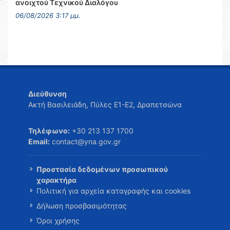
ανοιχτού Τεχνικού Διαλόγου
06/08/2026 3:17 μμ.
Διεύθυνση
Ακτή Βασιλειάδη, Πύλες Ε1-Ε2, Δραπετσώνα
Τηλέφωνο:
+30 213 137 1700
Email:
contact@yna.gov.gr
Προστασία δεδομένων προσωπικού
χαρακτήρα
Πολιτική για αρχεία καταγραφής και cookies
Δήλωση προσβασιμότητας
Όροι χρήσης