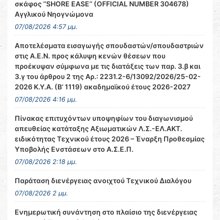
σκάφος ‘’SHORE EASE’’ (OFFICIAL NUMBER 304678)
Αγγλικού Νηογνώμονα
07/08/2026 4:57 μμ.
Αποτελέσματα εισαγωγής σπουδαστών/σπουδαστριών
στις Α.Ε.Ν. προς κάλυψη κενών θέσεων που
προέκυψαν σύμφωνα με τις διατάξεις των παρ. 3.β και
3.γ του άρθρου 2 της Αρ.: 2231.2-6/13092/2026/25-02-
2026 Κ.Υ.Α. (Β’ 1119) ακαδημαϊκού έτους 2026-2027
07/08/2026 4:16 μμ.
Πίνακας επιτυχόντων υποψηφίων του διαγωνισμού
απευθείας κατάταξης Αξιωματικών Λ.Σ.-ΕΛ.ΑΚΤ.
ειδικότητας Τεχνικού έτους 2026 – Έναρξη Προθεσμίας
Υποβολής Ενστάσεων στο Α.Σ.Ε.Π.
07/08/2026 2:18 μμ.
Παράταση διενέργειας ανοιχτού Τεχνικού Διαλόγου
07/08/2026 2 μμ.
Ενημερωτική συνάντηση στο πλαίσιο της διενέργειας