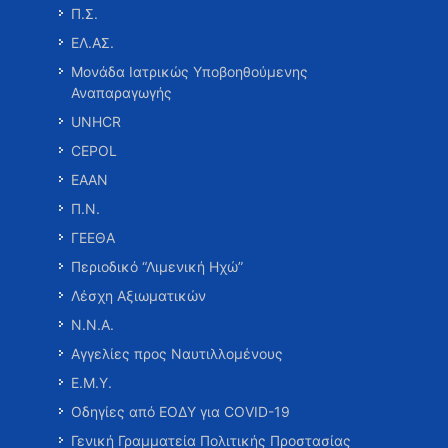
Π.Σ.
ΕΛ.ΑΣ.
Μονάδα Ιατρικώς Υποβοηθούμενης
Αναπαραγωγής
UNHCR
CEPOL
ΕΑΑΝ
Π.Ν.
ΓΕΕΘΑ
Περιοδικό “Λιμενική Ηχώ”
Λέσχη Αξιωματικών
Ν.Ν.Α.
Αγγελίες προς Ναυτιλλομένους
Ε.Μ.Υ.
Οδηγίες από ΕΟΔΥ για COVID-19
Γενική Γραμματεία Πολιτικής Προστασίας