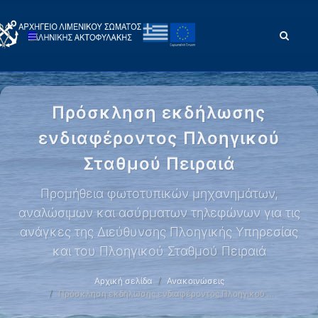
Πρόσκληση εκδήλωσης
ενδιαφέροντος Πλοηγικού
Σταθμού Πειραιά
Προμήθεια φωτοτυπικών μηχανημάτων,
αναλώσιμων και ασύρματων τηλεφώνων για τις
ανάγκες της Διεύθυνσης Πλοηγικής Υπηρεσίας
και του Πλοηγικού Σταθμού Πειραιά
Αρχική σελίδα
Ανακοινώσεις
Πρόσκληση εκδήλωσης ενδιαφέροντος Πλοηγικού …