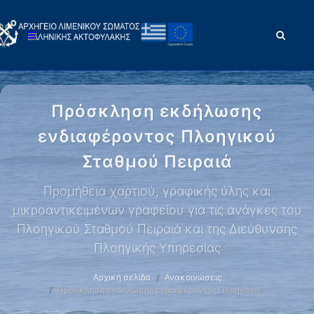
Πρόσκληση εκδήλωσης
ενδιαφέροντος Πλοηγικού
Σταθμού Πειραιά
Προμήθεια χαρτιού, γραφικής ύλης και
μικροαντικειμένων γραφείου για τις ανάγκες του
Πλοηγικού Σταθμού Πειραιά και της Διεύθυνσης
Πλοηγικής Υπηρεσίας
Αρχική σελίδα
Ανακοινώσεις
Πρόσκληση εκδήλωσης ενδιαφέροντος Πλοηγικού …