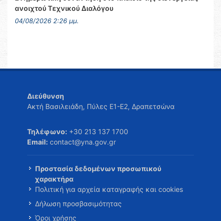
ανοιχτού Τεχνικού Διαλόγου
04/08/2026 2:26 μμ.
Διεύθυνση
Ακτή Βασιλειάδη, Πύλες Ε1-Ε2, Δραπετσώνα
Τηλέφωνο:
+30 213 137 1700
Email:
contact@yna.gov.gr
Προστασία δεδομένων προσωπικού
χαρακτήρα
Πολιτική για αρχεία καταγραφής και cookies
Δήλωση προσβασιμότητας
Όροι χρήσης