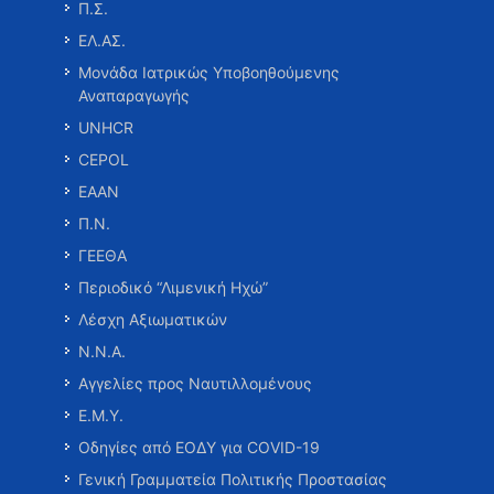
Π.Σ.
ΕΛ.ΑΣ.
Μονάδα Ιατρικώς Υποβοηθούμενης
Αναπαραγωγής
UNHCR
CEPOL
ΕΑΑΝ
Π.Ν.
ΓΕΕΘΑ
Περιοδικό “Λιμενική Ηχώ”
Λέσχη Αξιωματικών
Ν.Ν.Α.
Αγγελίες προς Ναυτιλλομένους
Ε.Μ.Υ.
Οδηγίες από ΕΟΔΥ για COVID-19
Γενική Γραμματεία Πολιτικής Προστασίας