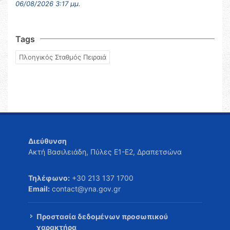
06/08/2026 3:17 μμ.
Tags
Πλοηγικός Σταθμός Πειραιά
Διεύθυνση
Ακτή Βασιλειάδη, Πύλες Ε1-Ε2, Δραπετσώνα
Τηλέφωνο:
+30 213 137 1700
Email:
contact@yna.gov.gr
Προστασία δεδομένων προσωπικού
χαρακτήρα