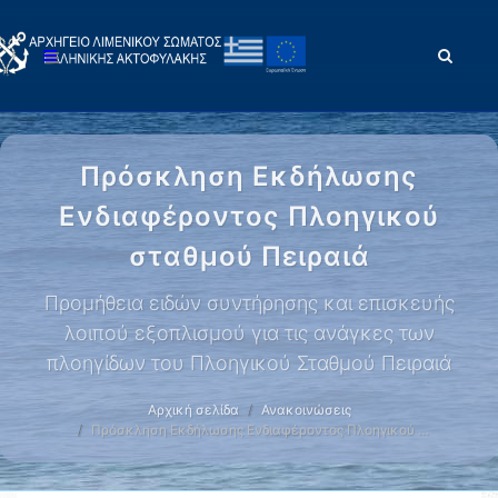
Πρόσκληση Εκδήλωσης
Ενδιαφέροντος Πλοηγικού
σταθμού Πειραιά
Προμήθεια ειδών συντήρησης και επισκευής
λοιπού εξοπλισμού για τις ανάγκες των
πλοηγίδων του Πλοηγικού Σταθμού Πειραιά
Αρχική σελίδα
Ανακοινώσεις
Πρόσκληση Εκδήλωσης Ενδιαφέροντος Πλοηγικού …