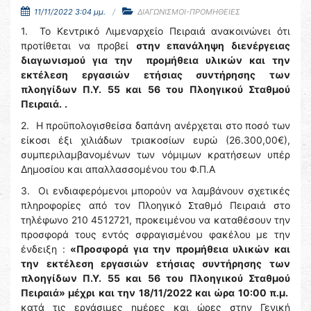
11/11/2022 3:04 μμ.
ΔΙΑΓΩΝΙΣΜΟΙ-ΠΡΟΜΗΘΕΙΕΣ
1. Το Κεντρικό Λιμεναρχείο Πειραιά ανακοινώνει ότι
προτίθεται να προβεί
στην επανάληψη διενέργειας
διαγωνισμού για την προμήθεια υλικών και την
εκτέλεση εργασιών ετήσιας συντήρησης των
πλοηγίδων Π.Υ. 55 και 56 του Πλοηγικού Σταθμού
Πειραιά.
.
2. Η προϋπολογισθείσα δαπάνη ανέρχεται στο ποσό των
είκοσι έξι χιλιάδων τριακοσίων ευρώ (26.300,00€),
συμπεριλαμβανομένων των νόμιμων κρατήσεων υπέρ
Δημοσίου και απαλλασσομένου του Φ.Π.Α
3. Οι ενδιαφερόμενοι μπορούν να λαμβάνουν σχετικές
πληροφορίες από τον Πλοηγικό Σταθμό Πειραιά στο
τηλέφωνο 210 4512721, προκειμένου να καταθέσουν την
προσφορά τους εντός σφραγισμένου φακέλου με την
ένδειξη :
«Προσφορά για την προμήθεια υλικών και
την εκτέλεση εργασιών ετήσιας συντήρησης των
πλοηγίδων Π.Υ. 55 και 56 του Πλοηγικού Σταθμού
Πειραιά» μέχρι και την 18/11/2022 και ώρα 10:00 π.μ.
κατά τις εργάσιμες ημέρες και ώρες στην Γενική