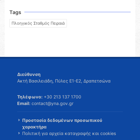
Tags
Πλοηγικός Σταθμός Πειραιά
Διεύθυνση
Ακτή Βασιλειάδη, Πύλες Ε1-Ε2, Δραπετσώνα
Τηλέφωνο:
+30 213 137 1700
Email:
contact@yna.gov.gr
Προστασία δεδομένων προσωπικού
χαρακτήρα
Πολιτική για αρχεία καταγραφής και cookies