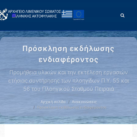
Πρόσκληση εκδήλωσης
ενδιαφέροντος
Προμήθεια υλικών και την εκτέλεση εργασιών
ετήσιας συντήρησης των πλοηγίδων Π.Υ. 55 και
56 του Πλοηγικού Σταθμού Πειραιά
Αρχική σελίδα
Ανακοινώσεις
Πρόσκληση εκδήλωσης ενδιαφέροντος