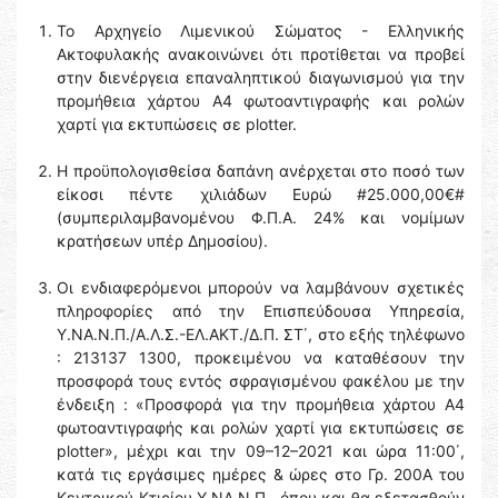
Το Αρχηγείο Λιμενικού Σώματος - Ελληνικής
Ακτοφυλακής ανακοινώνει ότι προτίθεται να προβεί
στην διενέργεια επαναληπτικού διαγωνισμού για την
προμήθεια χάρτου A4 φωτοαντιγραφής και ρολών
χαρτί για εκτυπώσεις σε plotter.
Η προϋπολογισθείσα δαπάνη ανέρχεται στο ποσό των
είκοσι πέντε χιλιάδων Ευρώ #25.000,00€#
(συμπεριλαμβανομένου Φ.Π.Α. 24% και νομίμων
κρατήσεων υπέρ Δημοσίου).
Οι ενδιαφερόμενοι μπορούν να λαμβάνουν σχετικές
πληροφορίες από την Επισπεύδουσα Υπηρεσία,
Υ.ΝΑ.Ν.Π./Α.Λ.Σ.-ΕΛ.ΑΚΤ./Δ.Π. ΣΤ΄, στο εξής τηλέφωνο
: 213137 1300, προκειμένου να καταθέσουν την
προσφορά τους εντός σφραγισμένου φακέλου με την
ένδειξη : «Προσφορά για την προμήθεια χάρτου A4
φωτοαντιγραφής και ρολών χαρτί για εκτυπώσεις σε
plotter», μέχρι και την 09–12–2021 και ώρα 11:00΄,
κατά τις εργάσιμες ημέρες & ώρες στο Γρ. 200Α του
Κεντρικού Κτιρίου Υ.ΝΑ.Ν.Π., όπου και θα εξετασθούν