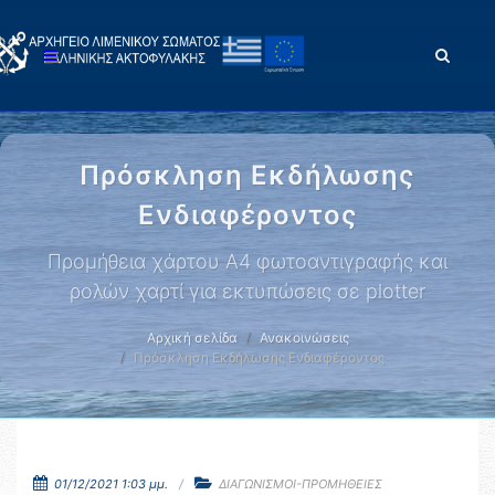
Πρόσκληση Εκδήλωσης
Ενδιαφέροντος
Προμήθεια χάρτου A4 φωτοαντιγραφής και
ρολών χαρτί για εκτυπώσεις σε plotter
Αρχική σελίδα
Ανακοινώσεις
Πρόσκληση Εκδήλωσης Ενδιαφέροντος
01/12/2021 1:03 μμ.
ΔΙΑΓΩΝΙΣΜΟΙ-ΠΡΟΜΗΘΕΙΕΣ