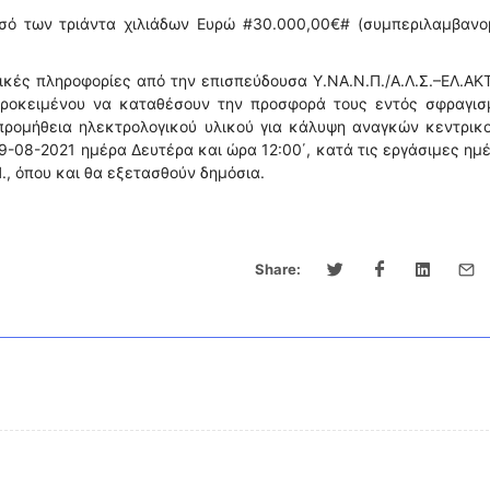
σό των τριάντα χιλιάδων Ευρώ #30.000,00€# (συμπεριλαμβανο
κές πληροφορίες από την επισπεύδουσα Υ.ΝΑ.Ν.Π./Α.Λ.Σ.–ΕΛ.ΑΚΤ
προκειμένου να καταθέσουν την προσφορά τους εντός σφραγισ
προμήθεια ηλεκτρολογικού υλικού για κάλυψη αναγκών κεντρικ
9-08-2021 ημέρα Δευτέρα και ώρα 12:00΄, κατά τις εργάσιμες ημ
Π., όπου και θα εξετασθούν δημόσια.
Share: