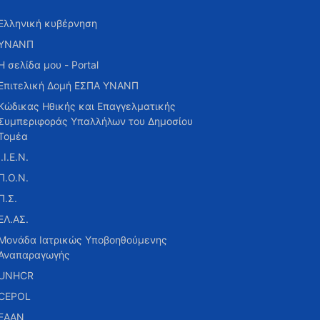
Ελληνική κυβέρνηση
ΥΝΑΝΠ
Η σελίδα μου - Portal
Επιτελική Δομή ΕΣΠΑ ΥΝΑΝΠ
Κώδικας Ηθικής και Επαγγελματικής
Συμπεριφοράς Υπαλλήλων του Δημοσίου
Τομέα
Ι.Ι.Ε.Ν.
Π.Ο.Ν.
Π.Σ.
ΕΛ.ΑΣ.
Μονάδα Ιατρικώς Υποβοηθούμενης
Αναπαραγωγής
UNHCR
CEPOL
ΕΑΑΝ