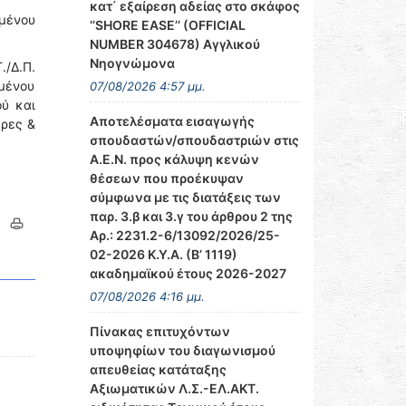
κατ΄ εξαίρεση αδείας στο σκάφος
μένου
‘’SHORE EASE’’ (OFFICIAL
NUMBER 304678) Αγγλικού
Νηογνώμονα
./Δ.Π.
μένου
07/08/2026 4:57 μμ.
ού και
Αποτελέσματα εισαγωγής
έρες &
σπουδαστών/σπουδαστριών στις
Α.Ε.Ν. προς κάλυψη κενών
θέσεων που προέκυψαν
σύμφωνα με τις διατάξεις των
παρ. 3.β και 3.γ του άρθρου 2 της
Αρ.: 2231.2-6/13092/2026/25-
02-2026 Κ.Υ.Α. (Β’ 1119)
ακαδημαϊκού έτους 2026-2027
07/08/2026 4:16 μμ.
Πίνακας επιτυχόντων
υποψηφίων του διαγωνισμού
απευθείας κατάταξης
Αξιωματικών Λ.Σ.-ΕΛ.ΑΚΤ.