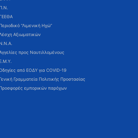
Π.Ν.
ΓΕΕΘΑ
Περιοδικό “Λιμενική Ηχώ”
Λέσχη Αξιωματικών
Ν.Ν.Α.
Αγγελίες προς Ναυτιλλομένους
Ε.Μ.Υ.
Οδηγίες από ΕΟΔΥ για COVID-19
Γενική Γραμματεία Πολιτικής Προστασίας
Προσφορές εμπορικών παρόχων