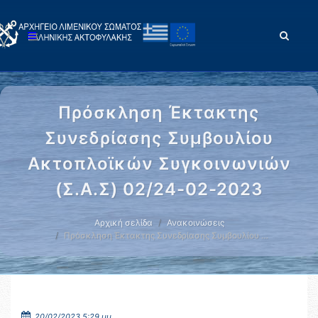
Πρόσκληση Έκτακτης
Συνεδρίασης Συμβουλίου
Ακτοπλοϊκών Συγκοινωνιών
(Σ.Α.Σ) 02/24-02-2023
Αρχική σελίδα
Ανακοινώσεις
Πρόσκληση Έκτακτης Συνεδρίασης Συμβουλίου …
20/02/2023 5:29 μμ.