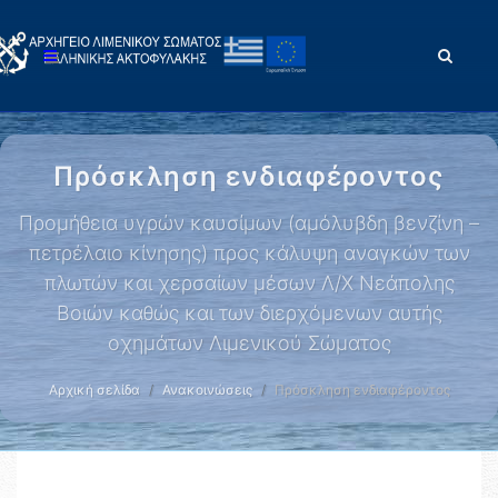
Πρόσκληση ενδιαφέροντος
Προμήθεια υγρών καυσίμων (αμόλυβδη βενζίνη –
πετρέλαιο κίνησης) προς κάλυψη αναγκών των
πλωτών και χερσαίων μέσων Λ/Χ Νεάπολης
Βοιών καθώς και των διερχόμενων αυτής
οχημάτων Λιμενικού Σώματος
Αρχική σελίδα
Ανακοινώσεις
Πρόσκληση ενδιαφέροντος