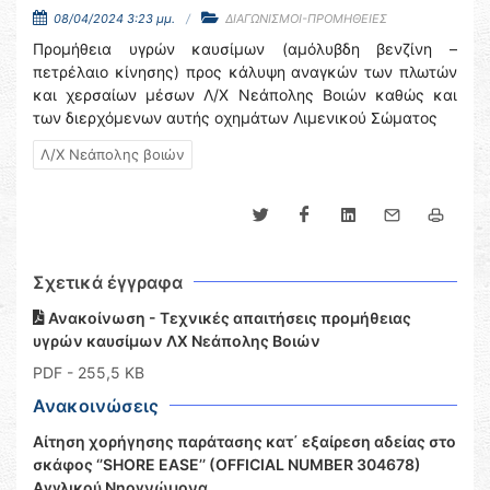
08/04/2024 3:23 μμ.
ΔΙΑΓΩΝΙΣΜΟΙ-ΠΡΟΜΗΘΕΙΕΣ
Προμήθεια υγρών καυσίμων (αμόλυβδη βενζίνη –
πετρέλαιο κίνησης) προς κάλυψη αναγκών των πλωτών
και χερσαίων μέσων Λ/Χ Νεάπολης Βοιών καθώς και
των διερχόμενων αυτής οχημάτων Λιμενικού Σώματος
Λ/Χ Νεάπολης βοιών
Σχετικά έγγραφα
Ανακοίνωση - Τεχνικές απαιτήσεις προμήθειας
υγρών καυσίμων ΛΧ Νεάπολης Βοιών
PDF
- 255,5 KB
Ανακοινώσεις
Αίτηση χορήγησης παράτασης κατ΄ εξαίρεση αδείας στο
σκάφος ‘’SHORE EASE’’ (OFFICIAL NUMBER 304678)
Αγγλικού Νηογνώμονα