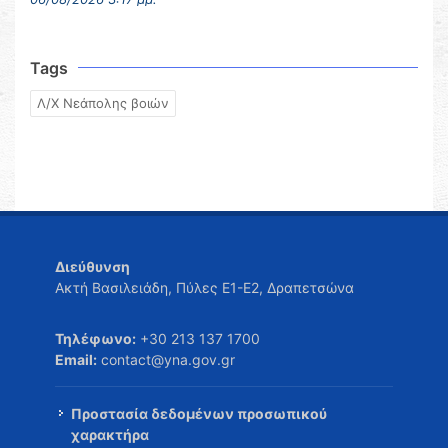
Tags
Λ/Χ Νεάπολης βοιών
Διεύθυνση
Ακτή Βασιλειάδη, Πύλες Ε1-Ε2, Δραπετσώνα
Τηλέφωνο:
+30 213 137 1700
Email:
contact@yna.gov.gr
Προστασία δεδομένων προσωπικού
χαρακτήρα