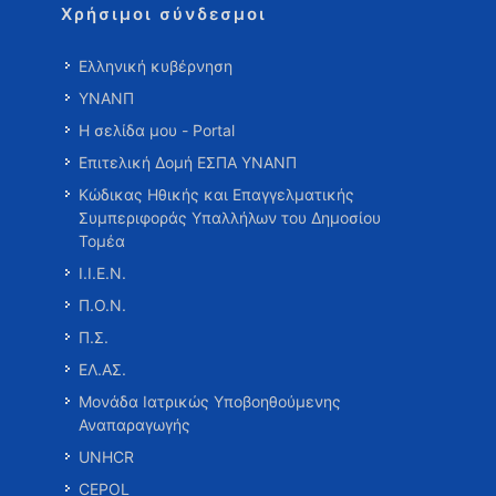
Χρήσιμοι σύνδεσμοι
Ελληνική κυβέρνηση
ΥΝΑΝΠ
Η σελίδα μου - Portal
Επιτελική Δομή ΕΣΠΑ ΥΝΑΝΠ
Κώδικας Ηθικής και Επαγγελματικής
Συμπεριφοράς Υπαλλήλων του Δημοσίου
Τομέα
Ι.Ι.Ε.Ν.
Π.Ο.Ν.
Π.Σ.
ΕΛ.ΑΣ.
Μονάδα Ιατρικώς Υποβοηθούμενης
Αναπαραγωγής
UNHCR
CEPOL