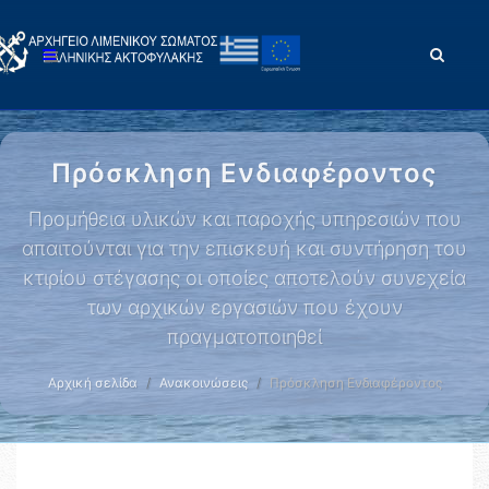
Πρόσκληση Ενδιαφέροντος
Προμήθεια υλικών και παροχής υπηρεσιών που
απαιτούνται για την επισκευή και συντήρηση του
κτιρίου στέγασης οι οποίες αποτελούν συνεχεία
των αρχικών εργασιών που έχουν
πραγματοποιηθεί
Αρχική σελίδα
Ανακοινώσεις
Πρόσκληση Ενδιαφέροντος