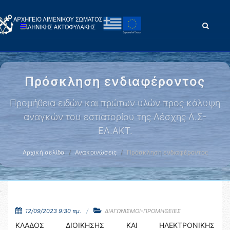
Πρόσκληση ενδιαφέροντος
Προμήθεια ειδών και πρώτων υλών προς κάλυψη
αναγκών του εστιατορίου της Λέσχης Λ.Σ-
ΕΛ.ΑΚΤ.
Αρχική σελίδα
Ανακοινώσεις
Πρόσκληση ενδιαφέροντος
12/09/2023 9:30 πμ.
ΔΙΑΓΩΝΙΣΜΟΙ-ΠΡΟΜΗΘΕΙΕΣ
ΚΛΑΔΟΣ ΔΙΟΙΚΗΣΗΣ ΚΑΙ ΗΛΕΚΤΡΟΝΙΚΗΣ