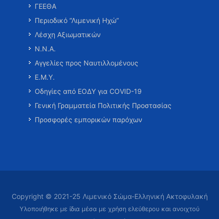
ΓΕΕΘΑ
Περιοδικό “Λιμενική Ηχώ”
Λέσχη Αξιωματικών
Ν.Ν.Α.
Αγγελίες προς Ναυτιλλομένους
Ε.Μ.Υ.
Οδηγίες από ΕΟΔΥ για COVID-19
Γενική Γραμματεία Πολιτικής Προστασίας
Προσφορές εμπορικών παρόχων
Copyright © 2021-25 Λιμενικό Σώμα-Ελληνική Ακτοφυλακή
Υλοποιήθηκε με ίδια μέσα με χρήση ελεύθερου και ανοιχτού