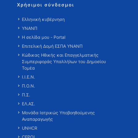
Χρήσιμοι σύνδεσμοι
Ελληνική κυβέρνηση
ΥΝΑΝΠ
Η σελίδα μου - Portal
Επιτελική Δομή ΕΣΠΑ ΥΝΑΝΠ
Κώδικας Ηθικής και Επαγγελματικής
Συμπεριφοράς Υπαλλήλων του Δημοσίου
Τομέα
Ι.Ι.Ε.Ν.
Π.Ο.Ν.
Π.Σ.
ΕΛ.ΑΣ.
Μονάδα Ιατρικώς Υποβοηθούμενης
Αναπαραγωγής
UNHCR
CEPOL