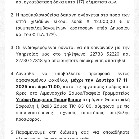
και εγκατάσταση δέκα επτά (17) κλιματιστικών.
Η προϋπολογισθείσα δαπάνη ανέρχεται στο ποσό των
επτά χιλιάδων είκοσι ευρώ # 12.000,00 € #
(συμπεριλαμβανομένων κρατήσεων υπέρ Δημοσίου
και του Φ.Π.Α. 17%).
Οι ενδιαφερόμενοι δύναται να επικοινωνούν με την
Υπηρεσίας μας στο τηλέφωνο: 22733 52220 και
22730 27318 για οποιαδήποτε διευκρίνιση απαιτηθεί.
Δύνασθε να υποβάλλετε προσφορά εντός
σφραγισμένου φακέλου,
μέχρι την Δευτέρα 17-11-
2025
και ώρα 11:00
, κατά τις εργάσιμες ημέρες και
ώρες στο Λιμεναρχείο Σάμου/Γραφείο Γραμματείας
Υπόψη Γραφείου Προμήθειων
στη δ/νση Θεμιστοκλή
Σοφούλη 1, Βαθύ Σάμου ΤΚ: 83100, σύμφωνα με τις
επισυναπτόμενες τεχνικές απαιτήσεις υποβολής
προσφοράς.
Παραμένουμε στη διάθεσή σας για οποιαδήποτε
πληροφορία- διευκρίνηση απαιτηθεί.-