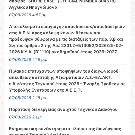
σκάφος ‘’SHORE EASE’’ (OFFICIAL NUMBER 304678)
Αγγλικού Νηογνώμονα
07/08/2026 4:57 μμ.
Αποτελέσματα εισαγωγής σπουδαστών/σπουδαστριών
στις Α.Ε.Ν. προς κάλυψη κενών θέσεων που
προέκυψαν σύμφωνα με τις διατάξεις των παρ. 3.β και
3.γ του άρθρου 2 της Αρ.: 2231.2-6/13092/2026/25-02-
2026 Κ.Υ.Α. (Β’ 1119) ακαδημαϊκού έτους 2026-2027
07/08/2026 4:16 μμ.
Πίνακας επιτυχόντων υποψηφίων του διαγωνισμού
απευθείας κατάταξης Αξιωματικών Λ.Σ.-ΕΛ.ΑΚΤ.
ειδικότητας Τεχνικού έτους 2026 – Έναρξη Προθεσμίας
Υποβολής Ενστάσεων στο Α.Σ.Ε.Π.
07/08/2026 2:18 μμ.
Παράταση διενέργειας ανοιχτού Τεχνικού Διαλόγου
07/08/2026 2 μμ.
Ενημερωτική συνάντηση στο πλαίσιο της διενέργειας
ανοιχτού Τεχνικού Διαλόγου