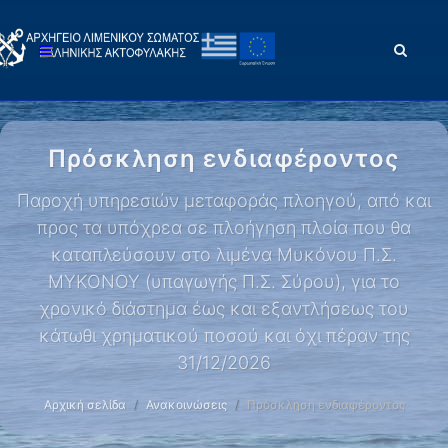
Πρόσκληση ενδιαφέροντος
Παροχή υπηρεσιών μεταφοράς πλοηγού, από και
προς τα υπόχρεα σε πλοήγηση πλοία που θα
καταπλεύσουν στο λιμένα Μυκόνου Π.Σ.
ΜΥΚΟΝΟΥ (υπαγωγής Π.Σ. Σύρου), για το
χρονικό διάστημα έως και εξαντλήσεως του
κάτωθι χρηματικού ποσού και όχι πέραν της
31/12/2026
Αρχική σελίδα
Ανακοινώσεις
Πρόσκληση ενδιαφέροντος