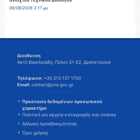
06/08/2026 3:17 μμ.
Διεύθυνση
Ακτή Βασιλειάδη, Πύλες Ε1-Ε2, Δραπετσώνα
Τηλέφωνο:
+30 213 137 1700
Email:
contact@yna.gov.gr
Προστασία δεδομένων προσωπικού
χαρακτήρα
Πολιτική για αρχεία καταγραφής και cookies
Δήλωση προσβασιμότητας
Όροι χρήσης