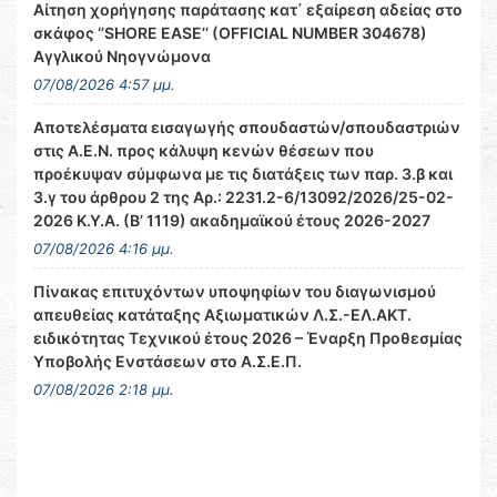
Αίτηση χορήγησης παράτασης κατ΄ εξαίρεση αδείας στο
σκάφος ‘’SHORE EASE’’ (OFFICIAL NUMBER 304678)
Αγγλικού Νηογνώμονα
07/08/2026 4:57 μμ.
Αποτελέσματα εισαγωγής σπουδαστών/σπουδαστριών
στις Α.Ε.Ν. προς κάλυψη κενών θέσεων που
προέκυψαν σύμφωνα με τις διατάξεις των παρ. 3.β και
3.γ του άρθρου 2 της Αρ.: 2231.2-6/13092/2026/25-02-
2026 Κ.Υ.Α. (Β’ 1119) ακαδημαϊκού έτους 2026-2027
07/08/2026 4:16 μμ.
Πίνακας επιτυχόντων υποψηφίων του διαγωνισμού
απευθείας κατάταξης Αξιωματικών Λ.Σ.-ΕΛ.ΑΚΤ.
ειδικότητας Τεχνικού έτους 2026 – Έναρξη Προθεσμίας
Υποβολής Ενστάσεων στο Α.Σ.Ε.Π.
07/08/2026 2:18 μμ.