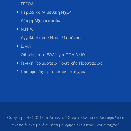
ΓΕΕΘΑ
Περιοδικό “Λιμενική Ηχώ”
Λέσχη Αξιωματικών
Ν.Ν.Α.
Αγγελίες προς Ναυτιλλομένους
Ε.Μ.Υ.
Οδηγίες από ΕΟΔΥ για COVID-19
Γενική Γραμματεία Πολιτικής Προστασίας
Προσφορές εμπορικών παρόχων
Copyright © 2021-25 Λιμενικό Σώμα-Ελληνική Ακτοφυλακή
Υλοποιήθηκε με ίδια μέσα με χρήση ελεύθερου και ανοιχτού