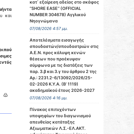
κατ΄ εξαίρεση αδείας στο σκάφος
‘’SHORE EASE’’ (OFFICIAL
μήντα
NUMBER 304678) Αγγλικού
υ και
Νηογνώμονα
07/08/2026 4:57 μμ.
Αποτελέσματα εισαγωγής
σπουδαστών/σπουδαστριών στις
οιπού
Α.Ε.Ν. προς κάλυψη κενών
σιμες
θέσεων που προέκυψαν
εντός
σύμφωνα με τις διατάξεις των
παρ. 3.β και 3.γ του άρθρου 2 της
Αρ.: 2231.2-6/13092/2026/25-
02-2026 Κ.Υ.Α. (Β’ 1119)
ακαδημαϊκού έτους 2026-2027
07/08/2026 4:16 μμ.
Πίνακας επιτυχόντων
υποψηφίων του διαγωνισμού
απευθείας κατάταξης
Αξιωματικών Λ.Σ.-ΕΛ.ΑΚΤ.