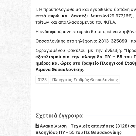
Ι. Η προϋπολογισθείσα και εγκριθείσα δαπάνη α
επτά ευρώ και δεκαέξι λεπτών
(29.977,16€
τρίτων και απαλλασσόμενου του Φ.Π.Α.
Η ενδιαφερόμενη εταιρεία θα μπορεί να λαμβάν
Θεσσαλονίκης στο τηλέφωνο:
2313-325899
, π
Σφραγισμένου φακέλου με την ένδειξη: "Προ
εξοπλισμού για
την
πλοηγίδα
ΠΥ – 55 του Π
ημέρες και ώρες στο Γραφείο Πλοηγικού Σταθ
Λιμένα Θεσσαλονίκης.
3128
Πλοηγικός Σταθμός Θεσσαλονίκης
Σχετικά έγγραφα
Ανακοίνωση - Τεχνικές απαιτήσεις (3128) σ
πλοηγίδας ΠΥ – 55 του ΠΣ Θεσσαλονίκης