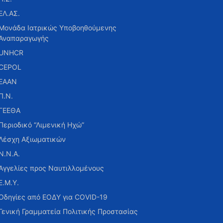
ΕΛ.ΑΣ.
Μονάδα Ιατρικώς Υποβοηθούμενης
Αναπαραγωγής
UNHCR
CEPOL
ΕΑΑΝ
Π.Ν.
ΓΕΕΘΑ
Περιοδικό “Λιμενική Ηχώ”
Λέσχη Αξιωματικών
Ν.Ν.Α.
Αγγελίες προς Ναυτιλλομένους
Ε.Μ.Υ.
Οδηγίες από ΕΟΔΥ για COVID-19
Γενική Γραμματεία Πολιτικής Προστασίας