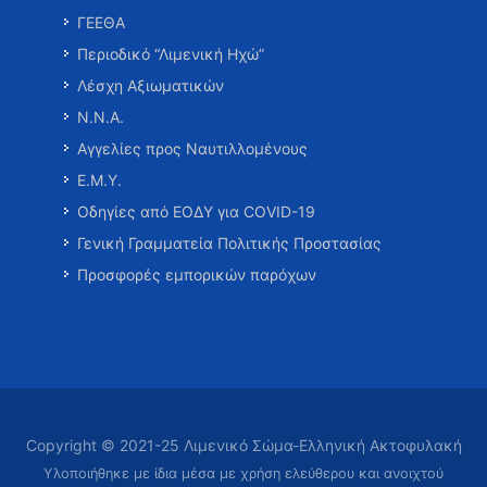
ΓΕΕΘΑ
Περιοδικό “Λιμενική Ηχώ”
Λέσχη Αξιωματικών
Ν.Ν.Α.
Αγγελίες προς Ναυτιλλομένους
Ε.Μ.Υ.
Οδηγίες από ΕΟΔΥ για COVID-19
Γενική Γραμματεία Πολιτικής Προστασίας
Προσφορές εμπορικών παρόχων
Copyright © 2021-25 Λιμενικό Σώμα-Ελληνική Ακτοφυλακή
Υλοποιήθηκε με ίδια μέσα με χρήση ελεύθερου και ανοιχτού