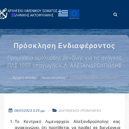
Πρόσκληση Ενδιαφέροντος
Προμήθεια αμόλυβδης βενζίνης για τις ανάγκες
ΠΛΣ 1055 υπαγωγής Κ.Λ. ΑΛΕΞΑΝΔΡΟΥΠΟΛΗΣ
Αρχική σελίδα
Ανακοινώσεις
Πρόσκληση Ενδιαφέροντος
09/01/2023 3:25 μμ.
ΔΙΑΓΩΝΙΣΜΟΙ-ΠΡΟΜΗΘΕΙΕΣ
Το Κεντρικό Λιμεναρχείο Αλεξανδρούπολης σας
ανακοινώνει ότι προτίθεται να προβεί σε διενέργεια