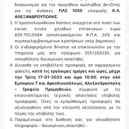
διαγωνισμού για την προμήθεια αμόλυβδης βενζίνης
για τις ανάγκες
ΠΛΣ 1055
υπαγωγής
Κ.Λ.
ΑΛΕΞΑΝΔΡΟΥΠΟΛΗΣ
.
Η προϋπολογισθείσα δαπάνη ανέρχεται στο ποσό των
είκοσι εννέα χιλιάδων επτακοσίων ευρώ
#29.700,00€# (απαλλασσόμενου Φ.Π.Α. 24% και
συμπεριλαμβανομένων κρατήσεων υπέρ Δημοσίου).
Οι ενδιαφερόμενοι δύναται να επικοινωνούν με την
Υπηρεσία μας στο τηλέφωνο 2551356220, για
οποιαδήποτε διευκρίνιση απαιτηθεί.
Δύνασθε να υποβάλλετε προσφορά, σε σφραγισμένο
φάκελο,
κατά τις εργάσιμες ημέρες και ώρες, μέχρι
την Τρίτη 17-01-2023 και ώρα 10:00, στην οδό
Εμπορίου 7 και Αρκαδιουπόλεως, Αλεξανδρούπολη
– Γραφείο Προμηθειών
, σύμφωνα με τις
επισυναπτόμενες τεχνικές απαιτήσεις υποβολής
προσφοράς. Όλες οι εμπρόθεσμες προσφορές θα
αξιολογηθούν από την επιτροπή αξιολόγησης με το
πέρας της υποβολής τους.
Παραμένουμε στη διάθεσή σας για οποιαδήποτε
πληροφορία – διευκρίνιση απαιτηθεί.-