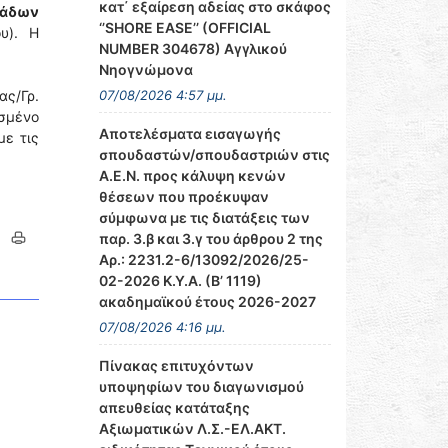
κατ΄ εξαίρεση αδείας στο σκάφος
ιάδων
‘’SHORE EASE’’ (OFFICIAL
υ). Η
NUMBER 304678) Αγγλικού
Νηογνώμονα
ς/Γρ.
07/08/2026 4:57 μμ.
σμένο
Αποτελέσματα εισαγωγής
ε τις
σπουδαστών/σπουδαστριών στις
Α.Ε.Ν. προς κάλυψη κενών
θέσεων που προέκυψαν
σύμφωνα με τις διατάξεις των
παρ. 3.β και 3.γ του άρθρου 2 της
Αρ.: 2231.2-6/13092/2026/25-
02-2026 Κ.Υ.Α. (Β’ 1119)
ακαδημαϊκού έτους 2026-2027
07/08/2026 4:16 μμ.
Πίνακας επιτυχόντων
υποψηφίων του διαγωνισμού
απευθείας κατάταξης
Αξιωματικών Λ.Σ.-ΕΛ.ΑΚΤ.