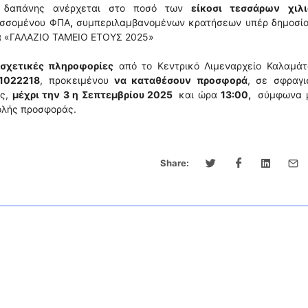
ς δαπάνης ανέρχεται στο ποσό των
είκοσι τεσσάρων χιλ
σσομένου ΦΠΑ
,
συμπεριλαμβανομένων κρατήσεων υπέρ δημοσίο
α «ΓΑΛΑΖΙΟ ΤΑΜΕΙΟ ΕΤΟΥΣ 2025»
ν
σχετικές πληροφορίες
από το Κεντρικό Λιμεναρχείο Καλαμάτα
1022218
, προκειμένου
να καταθέσουν προσφορά
, σε σφραγι
ες,
μέχρι την 3 η Σεπτεμβρίου 2025
και ώρα
13:00,
σύμφωνα μ
ολής προσφοράς.
Share: