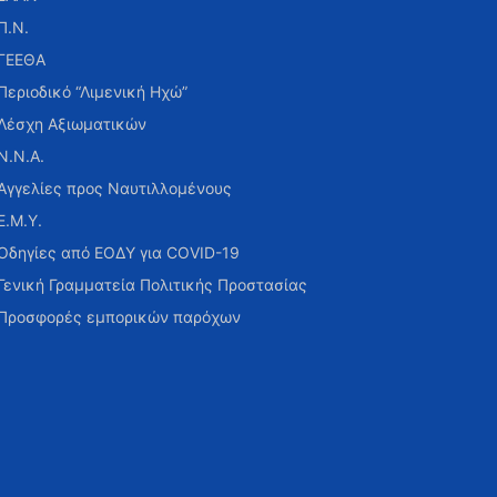
Π.Ν.
ΓΕΕΘΑ
Περιοδικό “Λιμενική Ηχώ”
Λέσχη Αξιωματικών
Ν.Ν.Α.
Αγγελίες προς Ναυτιλλομένους
Ε.Μ.Υ.
Οδηγίες από ΕΟΔΥ για COVID-19
Γενική Γραμματεία Πολιτικής Προστασίας
Προσφορές εμπορικών παρόχων