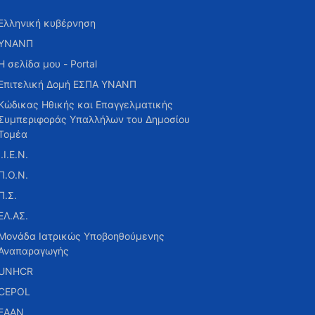
Ελληνική κυβέρνηση
ΥΝΑΝΠ
Η σελίδα μου - Portal
Επιτελική Δομή ΕΣΠΑ ΥΝΑΝΠ
Κώδικας Ηθικής και Επαγγελματικής
Συμπεριφοράς Υπαλλήλων του Δημοσίου
Τομέα
Ι.Ι.Ε.Ν.
Π.Ο.Ν.
Π.Σ.
ΕΛ.ΑΣ.
Μονάδα Ιατρικώς Υποβοηθούμενης
Αναπαραγωγής
UNHCR
CEPOL
ΕΑΑΝ