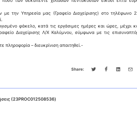
ο ποσό των δεκαπέντε χιλιάδων πεντακοσίων είκοσι επτά ευρ
ν με την Υπηρεσία μας (Γραφείο Διαχείρισης) στο τηλέφωνο 2
ί.
ισμένο φάκελο, κατά τις εργάσιμες ημέρες και ώρες, μέχρι κ
ραφείο Διαχείρισης Λ/Χ Καλύμνου, σύμφωνα με τις επισυναπτό
ε πληροφορία – διευκρίνιση απαιτηθεί.-
Share:
ήσεις (23PROC012508536)