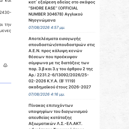
ώ και
κατ΄ εξαίρεση αδείας στο σκάφος
‘’SHORE EASE’’ (OFFICIAL
2430-
NUMBER 304678) Αγγλικού
Νηογνώμονα
αι την
07/08/2026 4:57 μμ.
μενες
Αποτελέσματα εισαγωγής
σπουδαστών/σπουδαστριών στις
Α.Ε.Ν. προς κάλυψη κενών
θέσεων που προέκυψαν
σύμφωνα με τις διατάξεις των
παρ. 3.β και 3.γ του άρθρου 2 της
Αρ.: 2231.2-6/13092/2026/25-
02-2026 Κ.Υ.Α. (Β’ 1119)
ακαδημαϊκού έτους 2026-2027
07/08/2026 4:16 μμ.
Πίνακας επιτυχόντων
υποψηφίων του διαγωνισμού
απευθείας κατάταξης
Αξιωματικών Λ.Σ.-ΕΛ.ΑΚΤ.