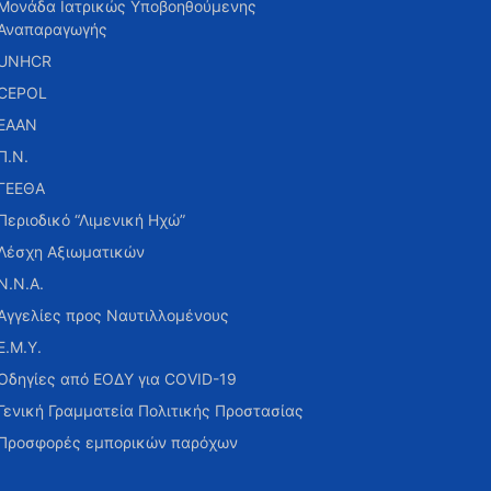
Μονάδα Ιατρικώς Υποβοηθούμενης
Αναπαραγωγής
UNHCR
CEPOL
ΕΑΑΝ
Π.Ν.
ΓΕΕΘΑ
Περιοδικό “Λιμενική Ηχώ”
Λέσχη Αξιωματικών
Ν.Ν.Α.
Αγγελίες προς Ναυτιλλομένους
Ε.Μ.Υ.
Οδηγίες από ΕΟΔΥ για COVID-19
Γενική Γραμματεία Πολιτικής Προστασίας
Προσφορές εμπορικών παρόχων