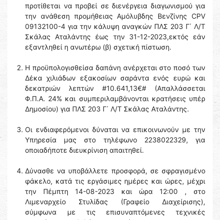
προτίθεται να προβεί σε διενέργεια διαγωνισμού για
την ανάθεση προμήθειας Αμόλυβδης Βενζίνης CPV
09132100-4 για την κάλυψη αναγκών ΠΛΣ 203 Γ΄ Λ/Τ
Σκάλας Αταλάντης έως την 31-12-2023,εκτός εάν
εξαντληθεί η ανωτέρω (β) σχετική πίστωση.
Η προϋπολογισθείσα δαπάνη ανέρχεται στο ποσό των
Δέκα χιλιάδων εξακοσίων σαράντα ενός ευρώ και
δεκατριών λεπτών #10.641,13€# (Απαλλάσσεται
Φ.Π.Α. 24% και συμπεριλαμβάνονται κρατήσεις υπέρ
Δημοσίου) για ΠΛΣ 203 Γ΄ Λ/Τ Σκάλας Αταλάντης.
Οι ενδιαφερόμενοι δύναται να επικοινωνούν με την
Υπηρεσία μας στο τηλέφωνο 2238022329, για
οποιαδήποτε διευκρίνιση απαιτηθεί.
Δύνασθε να υποβάλλετε προσφορά, σε σφραγισμένο
φάκελο, κατά τις εργάσιμες ημέρες και ώρες, μέχρι
την Πέμπτη 14-08-2023 και ώρα 12:00 , στο
Λιμεναρχείο Στυλίδας (Γραφείο Διαχείρισης),
σύμφωνα με τις επισυναπτόμενες τεχνικές