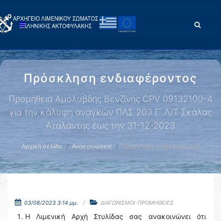
Πρόσκληση ενδιαφέροντος
Προμήθεια Αμόλυβδης Βενζίνης CPV 09132100-4
για την κάλυψη αναγκών ΠΛΣ 203 Γ΄ Λ/Τ Σκάλας
Αταλάντης έως την 31-12-2023
Αρχική σελίδα
Ανακοινώσεις
Πρόσκληση ενδιαφέροντος
03/08/2023 3:14 μμ.
ΔΙΑΓΩΝΙΣΜΟΙ-ΠΡΟΜΗΘΕΙΕΣ
Η Λιμενική Αρχή Στυλίδας σας ανακοινώνει ότι