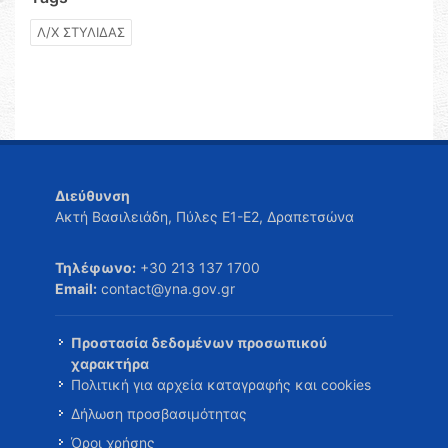
Λ/Χ ΣΤΥΛΙΔΑΣ
Διεύθυνση
Ακτή Βασιλειάδη, Πύλες Ε1-Ε2, Δραπετσώνα
Τηλέφωνο:
+30 213 137 1700
Email:
contact@yna.gov.gr
Προστασία δεδομένων προσωπικού
χαρακτήρα
Πολιτική για αρχεία καταγραφής και cookies
Δήλωση προσβασιμότητας
Όροι χρήσης