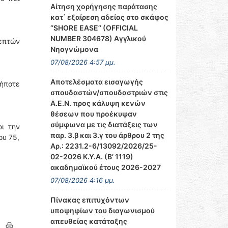
Αίτηση χορήγησης παράτασης
κατ΄ εξαίρεση αδείας στο σκάφος
‘’SHORE EASE’’ (OFFICIAL
NUMBER 304678) Αγγλικού
επτών
Νηογνώμονα
07/08/2026 4:57 μμ.
Αποτελέσματα εισαγωγής
ήποτε
σπουδαστών/σπουδαστριών στις
Α.Ε.Ν. προς κάλυψη κενών
θέσεων που προέκυψαν
σύμφωνα με τις διατάξεις των
ι την
παρ. 3.β και 3.γ του άρθρου 2 της
ου 75,
Αρ.: 2231.2-6/13092/2026/25-
02-2026 Κ.Υ.Α. (Β’ 1119)
ακαδημαϊκού έτους 2026-2027
07/08/2026 4:16 μμ.
Πίνακας επιτυχόντων
υποψηφίων του διαγωνισμού
απευθείας κατάταξης