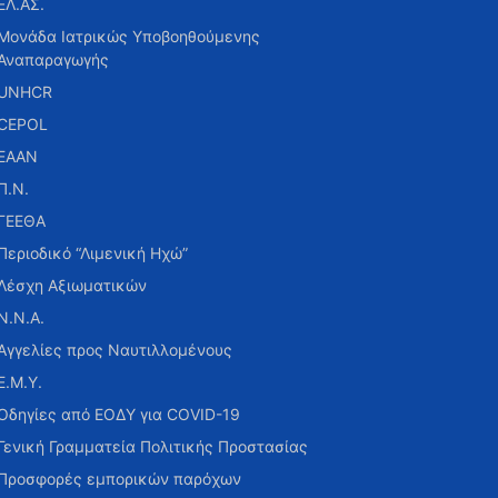
ΕΛ.ΑΣ.
Μονάδα Ιατρικώς Υποβοηθούμενης
Αναπαραγωγής
UNHCR
CEPOL
ΕΑΑΝ
Π.Ν.
ΓΕΕΘΑ
Περιοδικό “Λιμενική Ηχώ”
Λέσχη Αξιωματικών
Ν.Ν.Α.
Αγγελίες προς Ναυτιλλομένους
Ε.Μ.Υ.
Οδηγίες από ΕΟΔΥ για COVID-19
Γενική Γραμματεία Πολιτικής Προστασίας
Προσφορές εμπορικών παρόχων