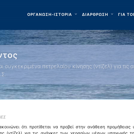
ΟΡΓΑΝΩΣΗ-ΙΣΤΟΡΙΑ
ΔΙΑΡΘΡΩΣΗ
ΓΙΑ ΤΟ
ντος
 συγκεκριμένα πετρελαίου κίνησης (ντίζελ) για τι
.Σ.
ΙΕΣ
ακοινώνει ότι προτίθεται να προβεί στην ανάθεση προμήθειας
ης (ντίζελ) για τις ανάγκες των χερσαίων μέσων υπαγωγής το