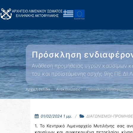
Πρόσκληση ενδιαφέρο
Ανάθεση προμήθειας υγρών καυσίμων και
του και προϊστάμενης αρχής 9ης ΠΕ.ΔΙ.Λ
Αρχική σελίδα
Ανακοινώσεις
Πρόσκληση ενδιαφέροντος
01/02/2024 1 μμ.
ΔΙΑΓΩΝΙΣΜΟΙ-ΠΡΟΜΗΘΕ
1. Το Κεντρικό Λιμεναρχείο Μυτιλήνης σας αν
καυσίμων και συγκεκριμένα πετρελαίου κίνησ