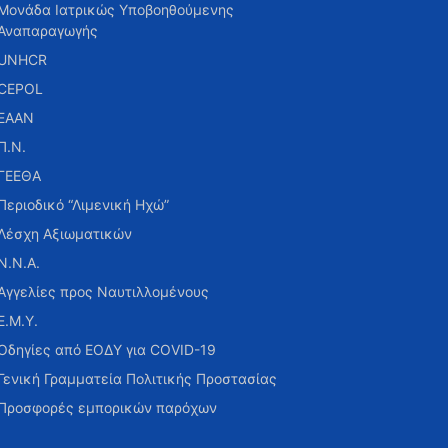
Μονάδα Ιατρικώς Υποβοηθούμενης
Αναπαραγωγής
UNHCR
CEPOL
ΕΑΑΝ
Π.Ν.
ΓΕΕΘΑ
Περιοδικό “Λιμενική Ηχώ”
Λέσχη Αξιωματικών
Ν.Ν.Α.
Αγγελίες προς Ναυτιλλομένους
Ε.Μ.Υ.
Οδηγίες από ΕΟΔΥ για COVID-19
Γενική Γραμματεία Πολιτικής Προστασίας
Προσφορές εμπορικών παρόχων