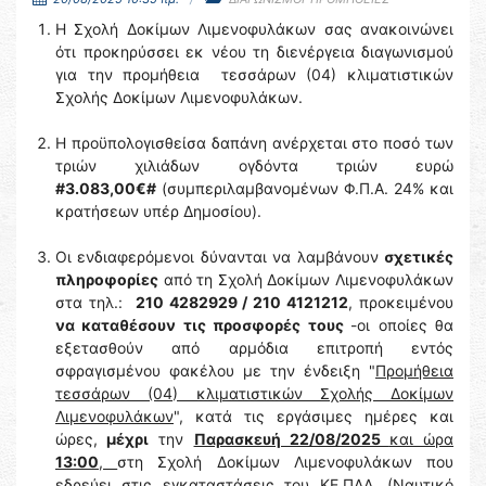
Η Σχολή Δοκίμων Λιμενοφυλάκων σας ανακοινώνει
ότι προκηρύσσει εκ νέου τη διενέργεια διαγωνισμού
για την προμήθεια τεσσάρων (04) κλιματιστικών
Σχολής Δοκίμων Λιμενοφυλάκων.
Η προϋπολογισθείσα δαπάνη ανέρχεται στο ποσό των
τριών χιλιάδων ογδόντα τριών ευρώ
#3.083,00€#
(συμπεριλαμβανομένων Φ.Π.Α. 24% και
κρατήσεων υπέρ Δημοσίου).
Οι ενδιαφερόμενοι δύνανται να λαμβάνουν
σχετικές
πληροφορίες
από τη Σχολή Δοκίμων Λιμενοφυλάκων
στα τηλ.:
210 4282929 / 210 4121212
, προκειμένου
να καταθέσουν τις προσφορές τους
-οι οποίες θα
εξετασθούν από αρμόδια επιτροπή εντός
σφραγισμένου φακέλου με την ένδειξη "
Προμήθεια
τεσσάρων (04) κλιματιστικών Σχολής Δοκίμων
Λιμενοφυλάκων
", κατά τις εργάσιμες ημέρες και
ώρες,
μέχρι
την
Παρασκευή 22/08/2025
και ώρα
13:00
,
στη Σχολή Δοκίμων Λιμενοφυλάκων που
εδρεύει στις εγκαταστάσεις του ΚΕ.ΠΑΛ. (Ναυτικό