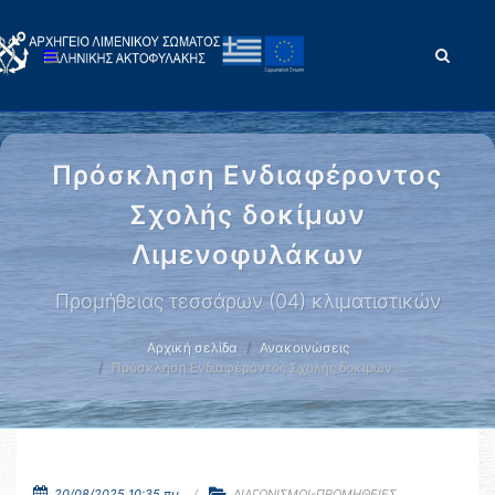
Πρόσκληση Ενδιαφέροντος
Σχολής δοκίμων
Λιμενοφυλάκων
Προμήθειας τεσσάρων (04) κλιματιστικών
Αρχική σελίδα
Ανακοινώσεις
Πρόσκληση Ενδιαφέροντος Σχολής δοκίμων …
20/08/2025 10:35 πμ.
ΔΙΑΓΩΝΙΣΜΟΙ-ΠΡΟΜΗΘΕΙΕΣ