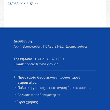
06/08/2026 3:17 μμ.
Διεύθυνση
Ακτή Βασιλειάδη, Πύλες Ε1-Ε2, Δραπετσώνα
Τηλέφωνο:
+30 213 137 1700
Email:
contact@yna.gov.gr
Προστασία δεδομένων προσωπικού
χαρακτήρα
Πολιτική για αρχεία καταγραφής και cookies
Δήλωση προσβασιμότητας
Όροι χρήσης