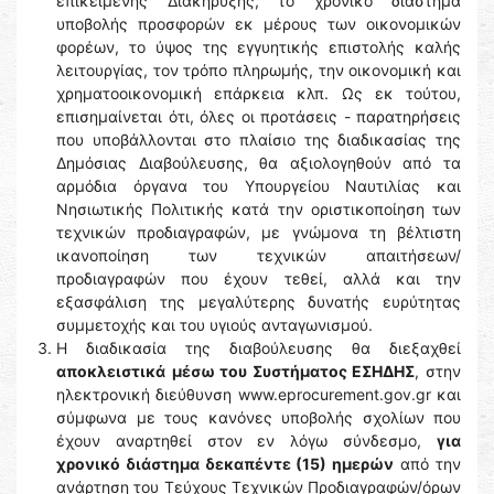
επικείμενης Διακήρυξης, το χρονικό διάστημα
υποβολής προσφορών εκ μέρους των οικονομικών
φορέων, το ύψος της εγγυητικής επιστολής καλής
λειτουργίας, τον τρόπο πληρωμής, την οικονομική και
χρηματοοικονομική επάρκεια κλπ. Ως εκ τούτου,
επισημαίνεται ότι, όλες οι προτάσεις - παρατηρήσεις
που υποβάλλονται στο πλαίσιο της διαδικασίας της
Δημόσιας Διαβούλευσης, θα αξιολογηθούν από τα
αρμόδια όργανα του Υπουργείου Ναυτιλίας και
Νησιωτικής Πολιτικής κατά την οριστικοποίηση των
τεχνικών προδιαγραφών, με γνώμονα τη βέλτιστη
ικανοποίηση των τεχνικών απαιτήσεων/
προδιαγραφών που έχουν τεθεί, αλλά και την
εξασφάλιση της μεγαλύτερης δυνατής ευρύτητας
συμμετοχής και του υγιούς ανταγωνισμού.
Η διαδικασία της διαβούλευσης θα διεξαχθεί
αποκλειστικά
μέσω του Συστήματος ΕΣΗΔΗΣ
, στην
ηλεκτρονική διεύθυνση www.eprocurement.gov.gr και
σύμφωνα με τους κανόνες υποβολής σχολίων που
έχουν αναρτηθεί στον εν λόγω σύνδεσμο,
για
χρονικό διάστημα δεκαπέντε (15) ημερών
από την
ανάρτηση του Τεύχους Τεχνικών Προδιαγραφών/όρων