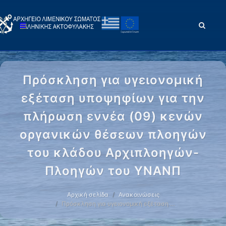
Πρόσκληση για υγειονομική
εξέταση υποψηφίων για την
πλήρωση εννέα (09) κενών
οργανικών θέσεων πλοηγών
του κλάδου Αρχιπλοηγών-
Πλοηγών του ΥΝΑΝΠ
Αρχική σελίδα
Ανακοινώσεις
Πρόσκληση για υγειονομική εξέταση …