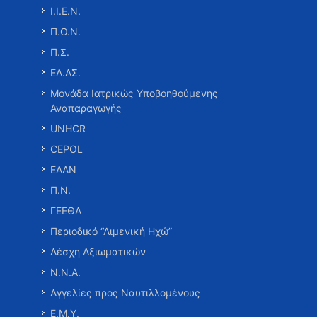
Ι.Ι.Ε.Ν.
Π.Ο.Ν.
Π.Σ.
ΕΛ.ΑΣ.
Μονάδα Ιατρικώς Υποβοηθούμενης
Αναπαραγωγής
UNHCR
CEPOL
ΕΑΑΝ
Π.Ν.
ΓΕΕΘΑ
Περιοδικό “Λιμενική Ηχώ”
Λέσχη Αξιωματικών
Ν.Ν.Α.
Αγγελίες προς Ναυτιλλομένους
Ε.Μ.Υ.