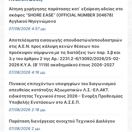
Αίτηση χορήγησης παράτασης κατ΄ εξαίρεση αδείας στο
σκάφος ‘’SHORE EASE’’ (OFFICIAL NUMBER 304678)
Αγγλικού Νηογνώμονα
07/08/2026 4:57 μμ.
Αποτελέσματα εισαγωγής σπουδαστών/σπουδαστριών
στις Α.Ε.Ν. προς κάλυψη κενών θέσεων που
προέκυψαν σύμφωνα με τις διατάξεις των παρ. 3.β και
3.γ του άρθρου 2 της Αρ.: 2231.2-6/13092/2026/25-02-
2026 Κ.Υ.Α. (Β’ 1119) ακαδημαϊκού έτους 2026-2027
07/08/2026 4:16 μμ.
Πίνακας επιτυχόντων υποψηφίων του διαγωνισμού
απευθείας κατάταξης Αξιωματικών Λ.Σ.-ΕΛ.ΑΚΤ.
ειδικότητας Τεχνικού έτους 2026 – Έναρξη Προθεσμίας
Υποβολής Ενστάσεων στο Α.Σ.Ε.Π.
07/08/2026 2:18 μμ.
Παράταση διενέργειας ανοιχτού Τεχνικού Διαλόγου
07/08/2026 2 μμ.