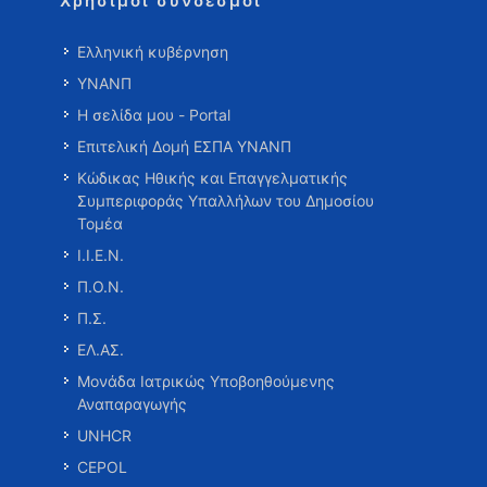
Χρήσιμοι σύνδεσμοι
Ελληνική κυβέρνηση
ΥΝΑΝΠ
Η σελίδα μου - Portal
Επιτελική Δομή ΕΣΠΑ ΥΝΑΝΠ
Κώδικας Ηθικής και Επαγγελματικής
Συμπεριφοράς Υπαλλήλων του Δημοσίου
Τομέα
Ι.Ι.Ε.Ν.
Π.Ο.Ν.
Π.Σ.
ΕΛ.ΑΣ.
Μονάδα Ιατρικώς Υποβοηθούμενης
Αναπαραγωγής
UNHCR
CEPOL