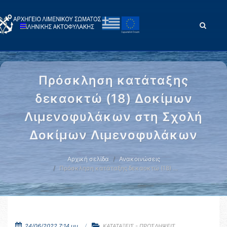
Πρόσκληση κατάταξης
δεκαοκτώ (18) Δοκίμων
Λιμενοφυλάκων στη Σχολή
Δοκίμων Λιμενοφυλάκων
Αρχική σελίδα
Ανακοινώσεις
Πρόσκληση κατάταξης δεκαοκτώ (18) …
24/06/2022 7:14 μμ.
ΚΑΤΑΤΑΞΕΙΣ - ΠΡΟΣΛΗΨΕΙΣ