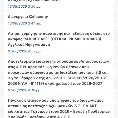
10/08/2026 3:50 μμ.
Διενέργεια Κλήρωσης
10/08/2026 3:41 μμ.
Αίτηση χορήγησης παράτασης κατ΄ εξαίρεση αδείας στο
σκάφος ‘’SHORE EASE’’ (OFFICIAL NUMBER 304678)
Αγγλικού Νηογνώμονα
07/08/2026 4:57 μμ.
Αποτελέσματα εισαγωγής σπουδαστών/σπουδαστριών
στις Α.Ε.Ν. προς κάλυψη κενών θέσεων που
προέκυψαν σύμφωνα με τις διατάξεις των παρ. 3.β και
3.γ του άρθρου 2 της Αρ.: 2231.2-6/13092/2026/25-02-
2026 Κ.Υ.Α. (Β’ 1119) ακαδημαϊκού έτους 2026-2027
07/08/2026 4:16 μμ.
Πίνακας επιτυχόντων υποψηφίων του διαγωνισμού
απευθείας κατάταξης Αξιωματικών Λ.Σ.-ΕΛ.ΑΚΤ.
ειδικότητας Τεχνικού έτους 2026 – Έναρξη Προθεσμίας
Υποβολής Ενστάσεων στο Α.Σ.Ε.Π.