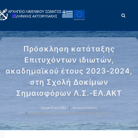
Πρόσκληση κατάταξης
Επιτυχόντων ιδιωτών,
ακαδημαϊκού έτους 2023-2024,
στη Σχολή Δοκίμων
Σημαιοφόρων Λ.Σ.-ΕΛ.ΑΚΤ
Αρχική σελίδα
Ανακοινώσεις
Πρόσκληση κατάταξης Επιτυχόντων ιδιωτών, …