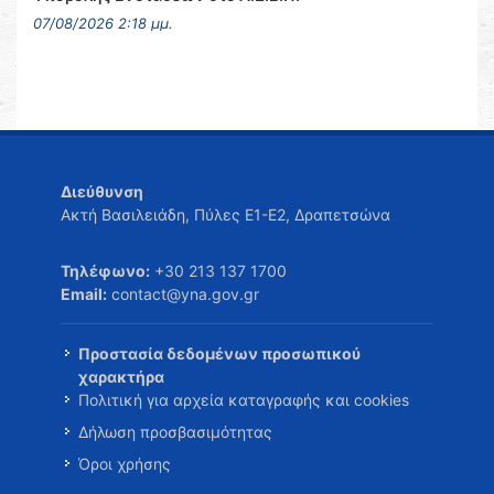
07/08/2026 2:18 μμ.
Διεύθυνση
Ακτή Βασιλειάδη, Πύλες Ε1-Ε2, Δραπετσώνα
Τηλέφωνο:
+30 213 137 1700
Email:
contact@yna.gov.gr
Προστασία δεδομένων προσωπικού
χαρακτήρα
Πολιτική για αρχεία καταγραφής και cookies
Δήλωση προσβασιμότητας
Όροι χρήσης