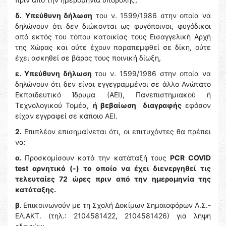
δ.
Υπεύθυνη δήλωση
του ν. 1599/1986 στην οποία να
δηλώνουν ότι δεν διώκονται ως φυγόποινοι, φυγόδικοι
από εκτός του τόπου κατοικίας τους Εισαγγελική Αρχή
της Χώρας και ούτε έχουν παραπεμφθεί σε δίκη, ούτε
έχει ασκηθεί σε βάρος τους ποινική δίωξη,
ε. Υπεύθυνη δήλωση
του ν. 1599/1986 στην οποία να
δηλώνουν ότι δεν είναι εγγεγραμμένοι σε άλλο Ανώτατο
Εκπαιδευτικό Ίδρυμα (ΑΕΙ), Πανεπιστημιακού ή
Τεχνολογικού Τομέα,
ή βεβαίωση διαγραφής
εφόσον
είχαν εγγραφεί σε κάποιο ΑΕΙ.
2.
Επιπλέον επισημαίνεται ότι, οι επιτυχόντες θα πρέπει
να:
α.
Προσκομίσουν κατά την κατάταξή τους
PCR
COVID
test αρνητικό (-)
το οποίο να έχει διενεργηθεί τις
τελευταίες 72 ώρες
πριν από την ημερομηνία της
κατάταξης.
β.
Επικοινωνούν με τη Σχολή Δοκίμων Σημαιοφόρων Λ.Σ.-
ΕΛ.ΑΚΤ. (τηλ.: 2104581422, 2104581426) για λήψη