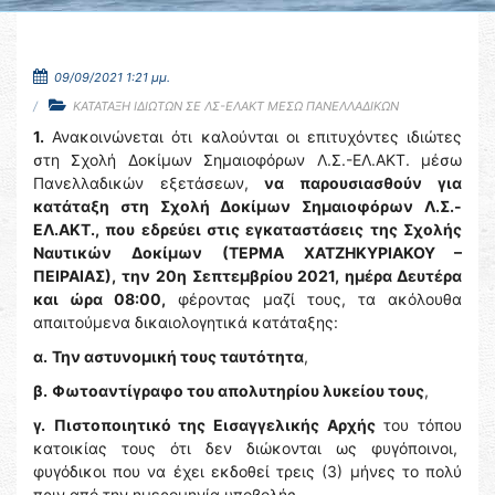
09/09/2021 1:21 μμ.
ΚΑΤΑΤΑΞΗ ΙΔΙΩΤΩΝ ΣΕ ΛΣ-ΕΛΑΚΤ ΜΕΣΩ ΠΑΝΕΛΛΑΔΙΚΩΝ
1.
Ανακοινώνεται ότι καλούνται οι επιτυχόντες ιδιώτες
στη Σχολή Δοκίμων Σημαιοφόρων Λ.Σ.-ΕΛ.ΑΚΤ. μέσω
Πανελλαδικών εξετάσεων,
να παρουσιασθούν
για
κατάταξη στη Σχολή Δοκίμων Σημαιοφόρων Λ.Σ.-
ΕΛ.ΑΚΤ., που εδρεύει στις εγκαταστάσεις της Σχολής
Ναυτικών Δοκίμων
(ΤΕΡΜΑ ΧΑΤΖΗΚΥΡΙΑΚΟΥ –
ΠΕΙΡΑΙΑΣ),
την 20η
Σεπτεμβρίου 2021, ημέρα Δευτέρα
και ώρα 08:00,
φέροντας μαζί τους, τα ακόλουθα
απαιτούμενα δικαιολογητικά κατάταξης:
α.
Την αστυνομική τους ταυτότητα
,
β.
Φωτοαντίγραφο του απολυτηρίου λυκείου τους
,
γ.
Πιστοποιητικό της Εισαγγελικής Αρχής
του τόπου
κατοικίας τους ότι δεν διώκονται ως φυγόποινοι,
φυγόδικοι που να έχει εκδοθεί τρεις (3) μήνες το πολύ
πριν από την ημερομηνία υποβολής,