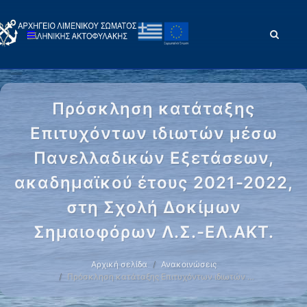
Πρόσκληση κατάταξης
Επιτυχόντων ιδιωτών μέσω
Πανελλαδικών Εξετάσεων,
ακαδημαϊκού έτους 2021-2022,
στη Σχολή Δοκίμων
Σημαιοφόρων Λ.Σ.-ΕΛ.ΑΚΤ.
Αρχική σελίδα
Ανακοινώσεις
Πρόσκληση κατάταξης Επιτυχόντων ιδιωτών …