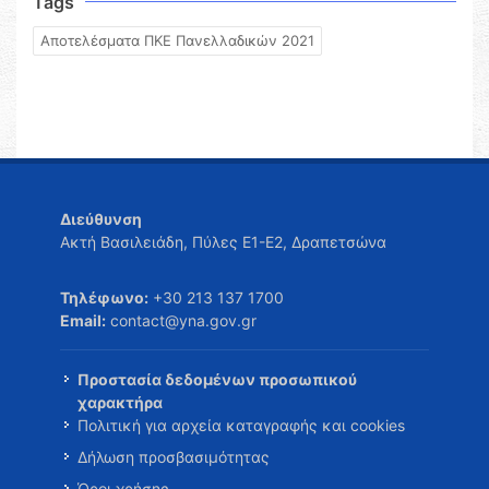
Tags
Αποτελέσματα ΠΚΕ Πανελλαδικών 2021
Διεύθυνση
Ακτή Βασιλειάδη, Πύλες Ε1-Ε2, Δραπετσώνα
Τηλέφωνο:
+30 213 137 1700
Email:
contact@yna.gov.gr
Προστασία δεδομένων προσωπικού
χαρακτήρα
Πολιτική για αρχεία καταγραφής και cookies
Δήλωση προσβασιμότητας
Όροι χρήσης