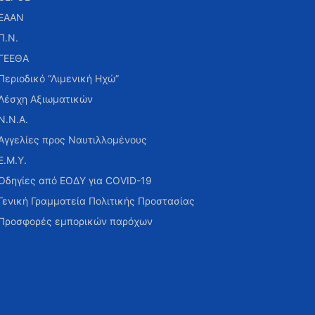
ΕΑΑΝ
Π.Ν.
ΓΕΕΘΑ
Περιοδικό “Λιμενική Ηχώ”
Λέσχη Αξιωματικών
Ν.Ν.Α.
Αγγελίες προς Ναυτιλλομένους
Ε.Μ.Υ.
Οδηγίες από ΕΟΔΥ για COVID-19
Γενική Γραμματεία Πολιτικής Προστασίας
Προσφορές εμπορικών παρόχων