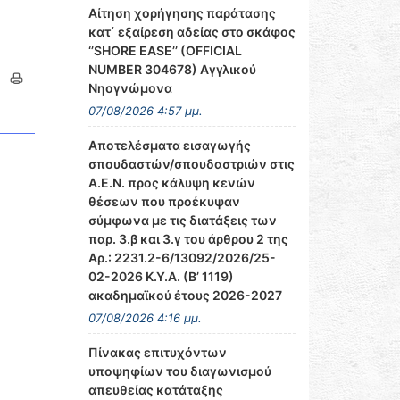
Αίτηση χορήγησης παράτασης
κατ΄ εξαίρεση αδείας στο σκάφος
‘’SHORE EASE’’ (OFFICIAL
NUMBER 304678) Αγγλικού
Νηογνώμονα
07/08/2026 4:57 μμ.
Αποτελέσματα εισαγωγής
σπουδαστών/σπουδαστριών στις
Α.Ε.Ν. προς κάλυψη κενών
θέσεων που προέκυψαν
σύμφωνα με τις διατάξεις των
παρ. 3.β και 3.γ του άρθρου 2 της
Αρ.: 2231.2-6/13092/2026/25-
02-2026 Κ.Υ.Α. (Β’ 1119)
ακαδημαϊκού έτους 2026-2027
07/08/2026 4:16 μμ.
Πίνακας επιτυχόντων
υποψηφίων του διαγωνισμού
απευθείας κατάταξης