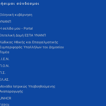
ρήσιμοι σύνδεσμοι
Ελληνική κυβέρνηση
ΥΝΑΝΠ
Η σελίδα μου - Portal
Επιτελική Δομή ΕΣΠΑ ΥΝΑΝΠ
Κώδικας Ηθικής και Επαγγελματικής
Συμπεριφοράς Υπαλλήλων του Δημοσίου
Τομέα
Ι.Ι.Ε.Ν.
Π.Ο.Ν.
Π.Σ.
ΕΛ.ΑΣ.
Μονάδα Ιατρικώς Υποβοηθούμενης
Αναπαραγωγής
UNHCR
CEPOL