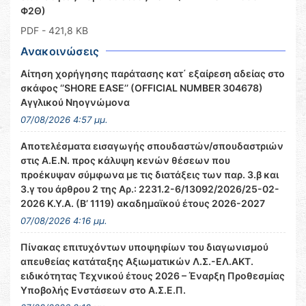
Φ2Θ)
PDF
- 421,8 KB
Ανακοινώσεις
Αίτηση χορήγησης παράτασης κατ΄ εξαίρεση αδείας στο
σκάφος ‘’SHORE EASE’’ (OFFICIAL NUMBER 304678)
Αγγλικού Νηογνώμονα
07/08/2026 4:57 μμ.
Αποτελέσματα εισαγωγής σπουδαστών/σπουδαστριών
στις Α.Ε.Ν. προς κάλυψη κενών θέσεων που
προέκυψαν σύμφωνα με τις διατάξεις των παρ. 3.β και
3.γ του άρθρου 2 της Αρ.: 2231.2-6/13092/2026/25-02-
2026 Κ.Υ.Α. (Β’ 1119) ακαδημαϊκού έτους 2026-2027
07/08/2026 4:16 μμ.
Πίνακας επιτυχόντων υποψηφίων του διαγωνισμού
απευθείας κατάταξης Αξιωματικών Λ.Σ.-ΕΛ.ΑΚΤ.
ειδικότητας Τεχνικού έτους 2026 – Έναρξη Προθεσμίας
Υποβολής Ενστάσεων στο Α.Σ.Ε.Π.