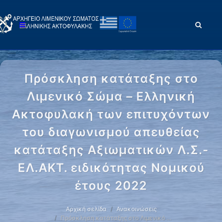
Πρόσκληση κατάταξης στο
Λιμενικό Σώμα – Ελληνική
Ακτοφυλακή των επιτυχόντων
του διαγωνισμού απευθείας
κατάταξης Αξιωματικών Λ.Σ.-
ΕΛ.ΑΚΤ. ειδικότητας Νομικού
έτους 2022
Αρχική σελίδα
Ανακοινώσεις
Πρόσκληση κατάταξης στο Λιμενικό …