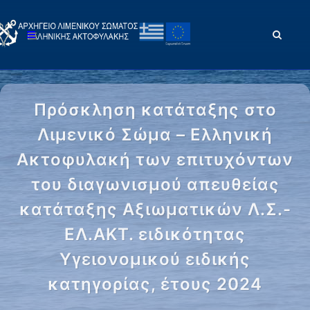
Πρόσκληση κατάταξης στο
Λιμενικό Σώμα – Ελληνική
Ακτοφυλακή των επιτυχόντων
του διαγωνισμού απευθείας
κατάταξης Αξιωματικών Λ.Σ.-
ΕΛ.ΑΚΤ. ειδικότητας
Υγειονομικού ειδικής
κατηγορίας, έτους 2024