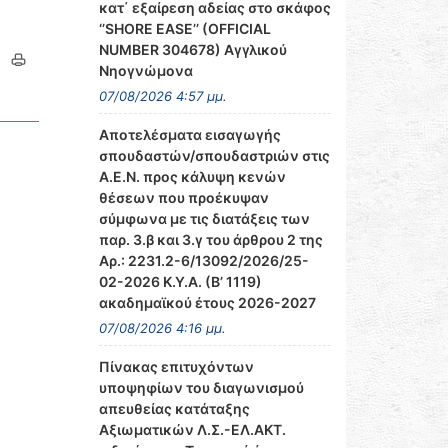
κατ΄ εξαίρεση αδείας στο σκάφος
‘’SHORE EASE’’ (OFFICIAL
NUMBER 304678) Αγγλικού
Νηογνώμονα
07/08/2026 4:57 μμ.
Αποτελέσματα εισαγωγής
σπουδαστών/σπουδαστριών στις
ν
Α.Ε.Ν. προς κάλυψη κενών
θέσεων που προέκυψαν
σύμφωνα με τις διατάξεις των
παρ. 3.β και 3.γ του άρθρου 2 της
Αρ.: 2231.2-6/13092/2026/25-
02-2026 Κ.Υ.Α. (Β’ 1119)
ακαδημαϊκού έτους 2026-2027
07/08/2026 4:16 μμ.
Πίνακας επιτυχόντων
υποψηφίων του διαγωνισμού
απευθείας κατάταξης
Αξιωματικών Λ.Σ.-ΕΛ.ΑΚΤ.