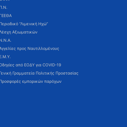
Π.Ν.
ΓΕΕΘΑ
Περιοδικό “Λιμενική Ηχώ”
Λέσχη Αξιωματικών
Ν.Ν.Α.
Αγγελίες προς Ναυτιλλομένους
Ε.Μ.Υ.
Οδηγίες από ΕΟΔΥ για COVID-19
Γενική Γραμματεία Πολιτικής Προστασίας
Προσφορές εμπορικών παρόχων