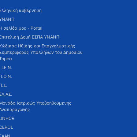
Ελληνική κυβέρνηση
ΥΝΑΝΠ
Η σελίδα μου - Portal
Επιτελική Δομή ΕΣΠΑ ΥΝΑΝΠ
Κώδικας Ηθικής και Επαγγελματικής
Συμπεριφοράς Υπαλλήλων του Δημοσίου
Τομέα
Ι.Ι.Ε.Ν.
Π.Ο.Ν.
Π.Σ.
ΕΛ.ΑΣ.
Μονάδα Ιατρικώς Υποβοηθούμενης
Αναπαραγωγής
UNHCR
CEPOL
ΕΑΑΝ