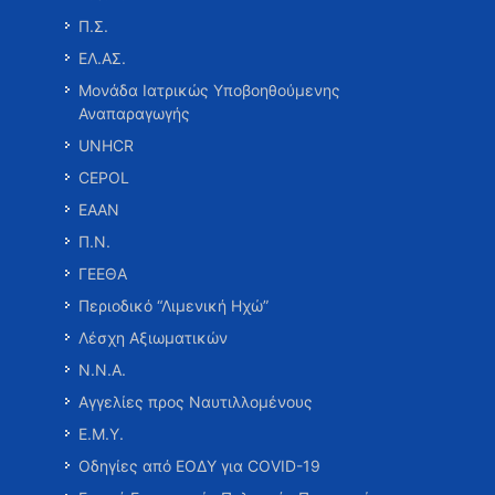
Π.Σ.
ΕΛ.ΑΣ.
Μονάδα Ιατρικώς Υποβοηθούμενης
Αναπαραγωγής
UNHCR
CEPOL
ΕΑΑΝ
Π.Ν.
ΓΕΕΘΑ
Περιοδικό “Λιμενική Ηχώ”
Λέσχη Αξιωματικών
Ν.Ν.Α.
Αγγελίες προς Ναυτιλλομένους
Ε.Μ.Υ.
Οδηγίες από ΕΟΔΥ για COVID-19