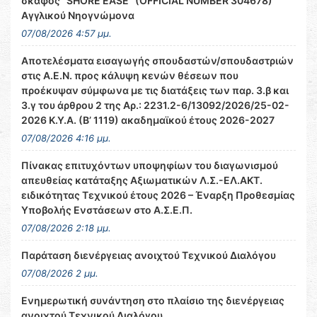
σκάφος ‘’SHORE EASE’’ (OFFICIAL NUMBER 304678)
Αγγλικού Νηογνώμονα
07/08/2026 4:57 μμ.
Αποτελέσματα εισαγωγής σπουδαστών/σπουδαστριών
στις Α.Ε.Ν. προς κάλυψη κενών θέσεων που
προέκυψαν σύμφωνα με τις διατάξεις των παρ. 3.β και
3.γ του άρθρου 2 της Αρ.: 2231.2-6/13092/2026/25-02-
2026 Κ.Υ.Α. (Β’ 1119) ακαδημαϊκού έτους 2026-2027
07/08/2026 4:16 μμ.
Πίνακας επιτυχόντων υποψηφίων του διαγωνισμού
απευθείας κατάταξης Αξιωματικών Λ.Σ.-ΕΛ.ΑΚΤ.
ειδικότητας Τεχνικού έτους 2026 – Έναρξη Προθεσμίας
Υποβολής Ενστάσεων στο Α.Σ.Ε.Π.
07/08/2026 2:18 μμ.
Παράταση διενέργειας ανοιχτού Τεχνικού Διαλόγου
07/08/2026 2 μμ.
Ενημερωτική συνάντηση στο πλαίσιο της διενέργειας
ανοιχτού Τεχνικού Διαλόγου