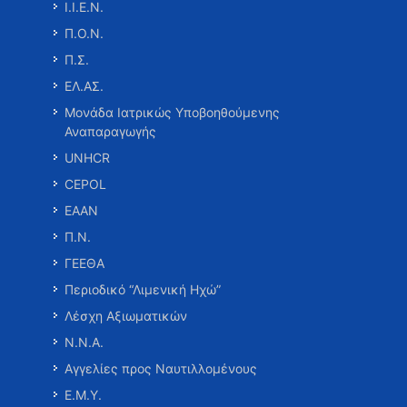
Ι.Ι.Ε.Ν.
Π.Ο.Ν.
Π.Σ.
ΕΛ.ΑΣ.
Μονάδα Ιατρικώς Υποβοηθούμενης
Αναπαραγωγής
UNHCR
CEPOL
ΕΑΑΝ
Π.Ν.
ΓΕΕΘΑ
Περιοδικό “Λιμενική Ηχώ”
Λέσχη Αξιωματικών
Ν.Ν.Α.
Αγγελίες προς Ναυτιλλομένους
Ε.Μ.Υ.