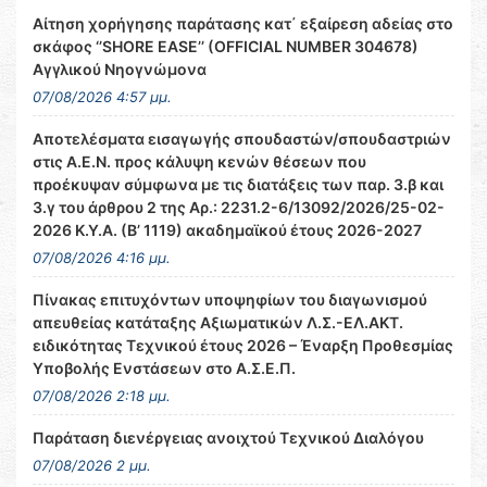
Αίτηση χορήγησης παράτασης κατ΄ εξαίρεση αδείας στο
σκάφος ‘’SHORE EASE’’ (OFFICIAL NUMBER 304678)
Αγγλικού Νηογνώμονα
07/08/2026 4:57 μμ.
Αποτελέσματα εισαγωγής σπουδαστών/σπουδαστριών
στις Α.Ε.Ν. προς κάλυψη κενών θέσεων που
προέκυψαν σύμφωνα με τις διατάξεις των παρ. 3.β και
3.γ του άρθρου 2 της Αρ.: 2231.2-6/13092/2026/25-02-
2026 Κ.Υ.Α. (Β’ 1119) ακαδημαϊκού έτους 2026-2027
07/08/2026 4:16 μμ.
Πίνακας επιτυχόντων υποψηφίων του διαγωνισμού
απευθείας κατάταξης Αξιωματικών Λ.Σ.-ΕΛ.ΑΚΤ.
ειδικότητας Τεχνικού έτους 2026 – Έναρξη Προθεσμίας
Υποβολής Ενστάσεων στο Α.Σ.Ε.Π.
07/08/2026 2:18 μμ.
Παράταση διενέργειας ανοιχτού Τεχνικού Διαλόγου
07/08/2026 2 μμ.