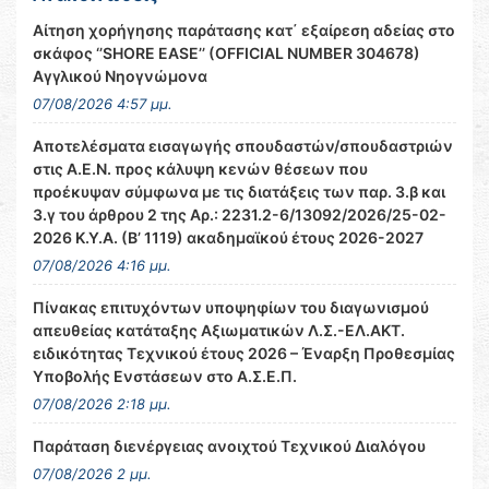
Αίτηση χορήγησης παράτασης κατ΄ εξαίρεση αδείας στο
σκάφος ‘’SHORE EASE’’ (OFFICIAL NUMBER 304678)
Αγγλικού Νηογνώμονα
07/08/2026 4:57 μμ.
Αποτελέσματα εισαγωγής σπουδαστών/σπουδαστριών
στις Α.Ε.Ν. προς κάλυψη κενών θέσεων που
προέκυψαν σύμφωνα με τις διατάξεις των παρ. 3.β και
3.γ του άρθρου 2 της Αρ.: 2231.2-6/13092/2026/25-02-
2026 Κ.Υ.Α. (Β’ 1119) ακαδημαϊκού έτους 2026-2027
07/08/2026 4:16 μμ.
Πίνακας επιτυχόντων υποψηφίων του διαγωνισμού
απευθείας κατάταξης Αξιωματικών Λ.Σ.-ΕΛ.ΑΚΤ.
ειδικότητας Τεχνικού έτους 2026 – Έναρξη Προθεσμίας
Υποβολής Ενστάσεων στο Α.Σ.Ε.Π.
07/08/2026 2:18 μμ.
Παράταση διενέργειας ανοιχτού Τεχνικού Διαλόγου
07/08/2026 2 μμ.