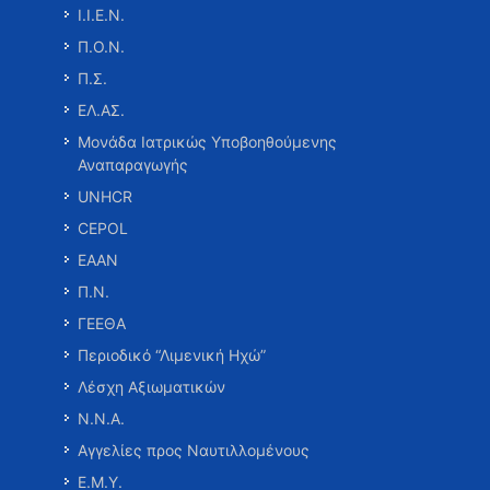
Ι.Ι.Ε.Ν.
Π.Ο.Ν.
Π.Σ.
ΕΛ.ΑΣ.
Μονάδα Ιατρικώς Υποβοηθούμενης
Αναπαραγωγής
UNHCR
CEPOL
ΕΑΑΝ
Π.Ν.
ΓΕΕΘΑ
Περιοδικό “Λιμενική Ηχώ”
Λέσχη Αξιωματικών
Ν.Ν.Α.
Αγγελίες προς Ναυτιλλομένους
Ε.Μ.Υ.