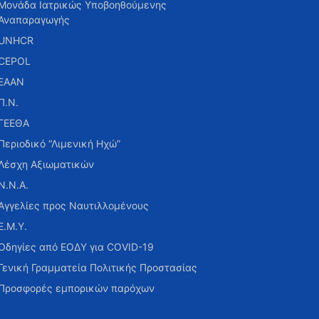
Μονάδα Ιατρικώς Υποβοηθούμενης
Αναπαραγωγής
UNHCR
CEPOL
ΕΑΑΝ
Π.Ν.
ΓΕΕΘΑ
Περιοδικό “Λιμενική Ηχώ”
Λέσχη Αξιωματικών
Ν.Ν.Α.
Αγγελίες προς Ναυτιλλομένους
Ε.Μ.Υ.
Οδηγίες από ΕΟΔΥ για COVID-19
Γενική Γραμματεία Πολιτικής Προστασίας
Προσφορές εμπορικών παρόχων