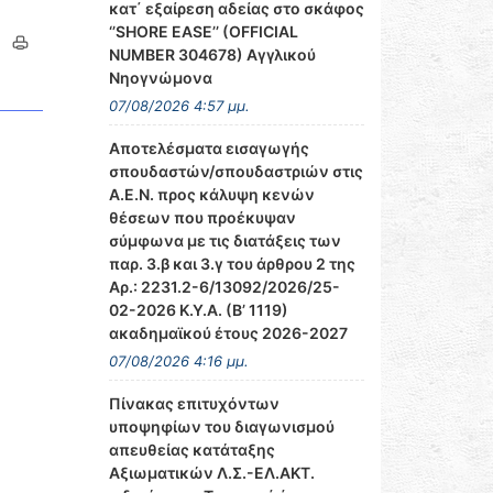
κατ΄ εξαίρεση αδείας στο σκάφος
‘’SHORE EASE’’ (OFFICIAL
NUMBER 304678) Αγγλικού
Νηογνώμονα
07/08/2026 4:57 μμ.
Αποτελέσματα εισαγωγής
σπουδαστών/σπουδαστριών στις
Α.Ε.Ν. προς κάλυψη κενών
θέσεων που προέκυψαν
σύμφωνα με τις διατάξεις των
παρ. 3.β και 3.γ του άρθρου 2 της
Αρ.: 2231.2-6/13092/2026/25-
02-2026 Κ.Υ.Α. (Β’ 1119)
ακαδημαϊκού έτους 2026-2027
07/08/2026 4:16 μμ.
Πίνακας επιτυχόντων
υποψηφίων του διαγωνισμού
απευθείας κατάταξης
Αξιωματικών Λ.Σ.-ΕΛ.ΑΚΤ.