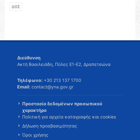
ΔΘΣ
Διεύθυνση
Ακτή Βασιλειάδη, Πύλες Ε1-Ε2, Δραπετσώνα
Τηλέφωνο:
+30 213 137 1700
Email:
contact@yna.gov.gr
Προστασία δεδομένων προσωπικού
χαρακτήρα
Πολιτική για αρχεία καταγραφής και cookies
Δήλωση προσβασιμότητας
Όροι χρήσης