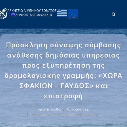
Πρόσκληση σύναψης σύμβασης
ανάθεσης δημόσιας υπηρεσίας
προς εξυπηρέτηση της
δρομολογιακής γραμμής: «ΧΩΡΑ
ΣΦΑΚΙΩΝ – ΓΑΥΔΟΣ» και
επιστροφή
Αρχική σελίδα
Ανακοινώσεις
Πρόσκληση σύναψης σύμβασης ανάθεσης …