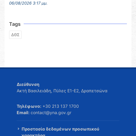
06/08/2026 3:17 μμ.
Tags
ΔΘΣ
Διεύθυνση
Ακτή Βασιλειάδη, Πύλες Ε1-Ε2, Δραπετσώνα
Τηλέφωνο:
+30 213 137 1700
Email:
contact@yna.gov.gr
Προστασία δεδομένων προσωπικού
χαρακτήρα