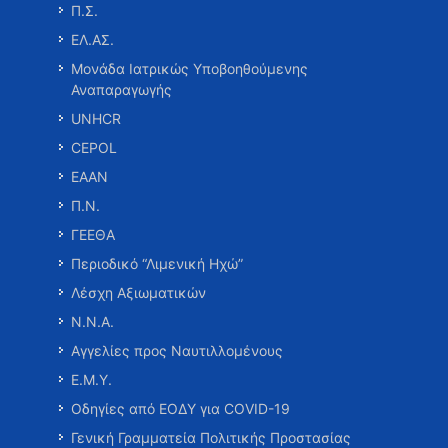
Π.Σ.
ΕΛ.ΑΣ.
Μονάδα Ιατρικώς Υποβοηθούμενης
Αναπαραγωγής
UNHCR
CEPOL
ΕΑΑΝ
Π.Ν.
ΓΕΕΘΑ
Περιοδικό “Λιμενική Ηχώ”
Λέσχη Αξιωματικών
Ν.Ν.Α.
Αγγελίες προς Ναυτιλλομένους
Ε.Μ.Υ.
Οδηγίες από ΕΟΔΥ για COVID-19
Γενική Γραμματεία Πολιτικής Προστασίας