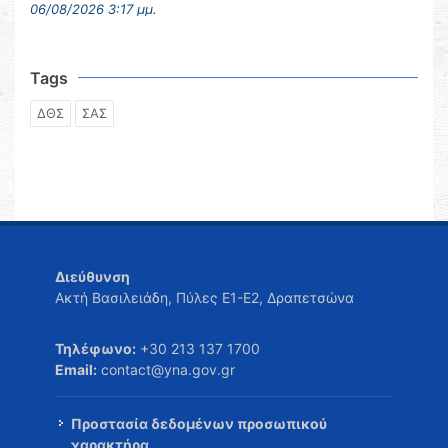
06/08/2026 3:17 μμ.
Tags
ΔΘΣ
ΣΑΣ
Διεύθυνση
Ακτή Βασιλειάδη, Πύλες Ε1-Ε2, Δραπετσώνα
Τηλέφωνο:
+30 213 137 1700
Email:
contact@yna.gov.gr
Προστασία δεδομένων προσωπικού
χαρακτήρα