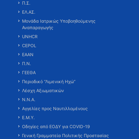
Π.Σ.
ΕΛ.ΑΣ.
Μονάδα Ιατρικώς Υποβοηθούμενης
Αναπαραγωγής
UNHCR
CEPOL
ΕΑΑΝ
Π.Ν.
ΓΕΕΘΑ
Περιοδικό “Λιμενική Ηχώ”
Λέσχη Αξιωματικών
Ν.Ν.Α.
Αγγελίες προς Ναυτιλλομένους
Ε.Μ.Υ.
Οδηγίες από ΕΟΔΥ για COVID-19
Γενική Γραμματεία Πολιτικής Προστασίας