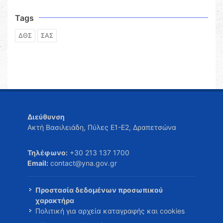
Tags
ΔΘΣ
ΣΑΣ
Διεύθυνση
Ακτή Βασιλειάδη, Πύλες Ε1-Ε2, Δραπετσώνα
Τηλέφωνο:
+30 213 137 1700
Email:
contact@yna.gov.gr
Προστασία δεδομένων προσωπικού
χαρακτήρα
Πολιτική για αρχεία καταγραφής και cookies