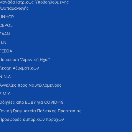
Μονάδα Ιατρικώς Υποβοηθούμενης
Αναπαραγωγής
UNHCR
CEPOL
ΕΑΑΝ
Π.Ν.
ΓΕΕΘΑ
Περιοδικό “Λιμενική Ηχώ”
Λέσχη Αξιωματικών
Ν.Ν.Α.
Αγγελίες προς Ναυτιλλομένους
Ε.Μ.Υ.
Οδηγίες από ΕΟΔΥ για COVID-19
Γενική Γραμματεία Πολιτικής Προστασίας
Προσφορές εμπορικών παρόχων