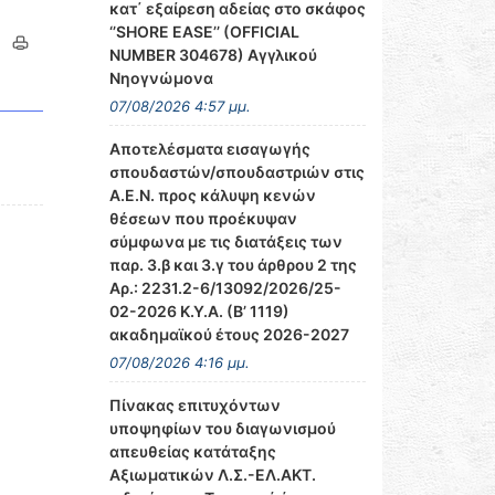
κατ΄ εξαίρεση αδείας στο σκάφος
‘’SHORE EASE’’ (OFFICIAL
NUMBER 304678) Αγγλικού
Νηογνώμονα
07/08/2026 4:57 μμ.
Αποτελέσματα εισαγωγής
σπουδαστών/σπουδαστριών στις
Α.Ε.Ν. προς κάλυψη κενών
θέσεων που προέκυψαν
σύμφωνα με τις διατάξεις των
παρ. 3.β και 3.γ του άρθρου 2 της
Αρ.: 2231.2-6/13092/2026/25-
02-2026 Κ.Υ.Α. (Β’ 1119)
ακαδημαϊκού έτους 2026-2027
07/08/2026 4:16 μμ.
Πίνακας επιτυχόντων
υποψηφίων του διαγωνισμού
απευθείας κατάταξης
Αξιωματικών Λ.Σ.-ΕΛ.ΑΚΤ.