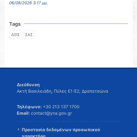
06/08/2026 3:17 μμ.
Tags
ΔΘΣ
ΣΑΣ
Διεύθυνση
Ακτή Βασιλειάδη, Πύλες Ε1-Ε2, Δραπετσώνα
Τηλέφωνο:
+30 213 137 1700
Email:
contact@yna.gov.gr
Προστασία δεδομένων προσωπικού
χαρακτήρα