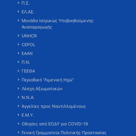
Π.Σ.
ΕΛ.ΑΣ.
Μονάδα Ιατρικώς Υποβοηθούμενης
Αναπαραγωγής
UNHCR
CEPOL
ΕΑΑΝ
Π.Ν.
ΓΕΕΘΑ
Περιοδικό “Λιμενική Ηχώ”
Λέσχη Αξιωματικών
Ν.Ν.Α.
Αγγελίες προς Ναυτιλλομένους
Ε.Μ.Υ.
Οδηγίες από ΕΟΔΥ για COVID-19
Γενική Γραμματεία Πολιτικής Προστασίας