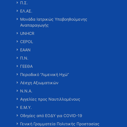
Π.Σ.
ΕΛ.ΑΣ.
Μονάδα Ιατρικώς Υποβοηθούμενης
Αναπαραγωγής
UNHCR
CEPOL
ΕΑΑΝ
Π.Ν.
ΓΕΕΘΑ
Περιοδικό “Λιμενική Ηχώ”
Λέσχη Αξιωματικών
Ν.Ν.Α.
Αγγελίες προς Ναυτιλλομένους
Ε.Μ.Υ.
Οδηγίες από ΕΟΔΥ για COVID-19
Γενική Γραμματεία Πολιτικής Προστασίας