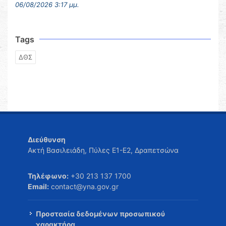
06/08/2026 3:17 μμ.
Tags
ΔΘΣ
Διεύθυνση
Ακτή Βασιλειάδη, Πύλες Ε1-Ε2, Δραπετσώνα
Τηλέφωνο:
+30 213 137 1700
Email:
contact@yna.gov.gr
Προστασία δεδομένων προσωπικού
χαρακτήρα