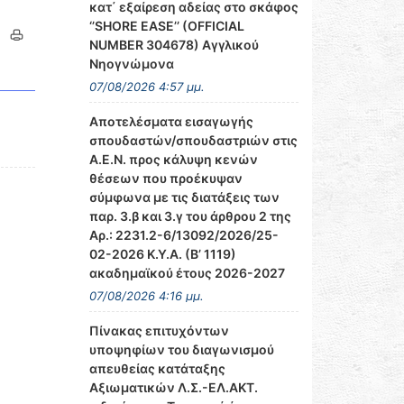
κατ΄ εξαίρεση αδείας στο σκάφος
‘’SHORE EASE’’ (OFFICIAL
NUMBER 304678) Αγγλικού
Νηογνώμονα
07/08/2026 4:57 μμ.
Αποτελέσματα εισαγωγής
σπουδαστών/σπουδαστριών στις
Α.Ε.Ν. προς κάλυψη κενών
θέσεων που προέκυψαν
σύμφωνα με τις διατάξεις των
παρ. 3.β και 3.γ του άρθρου 2 της
Αρ.: 2231.2-6/13092/2026/25-
02-2026 Κ.Υ.Α. (Β’ 1119)
ακαδημαϊκού έτους 2026-2027
07/08/2026 4:16 μμ.
Πίνακας επιτυχόντων
υποψηφίων του διαγωνισμού
απευθείας κατάταξης
Αξιωματικών Λ.Σ.-ΕΛ.ΑΚΤ.