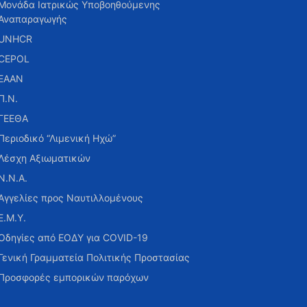
Μονάδα Ιατρικώς Υποβοηθούμενης
Αναπαραγωγής
UNHCR
CEPOL
ΕΑΑΝ
Π.Ν.
ΓΕΕΘΑ
Περιοδικό “Λιμενική Ηχώ”
Λέσχη Αξιωματικών
Ν.Ν.Α.
Αγγελίες προς Ναυτιλλομένους
Ε.Μ.Υ.
Οδηγίες από ΕΟΔΥ για COVID-19
Γενική Γραμματεία Πολιτικής Προστασίας
Προσφορές εμπορικών παρόχων